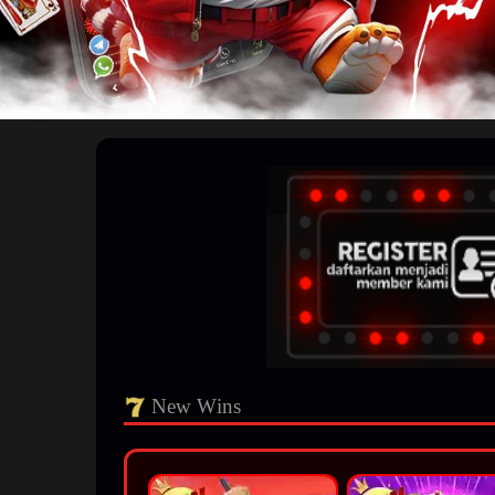
New Wins