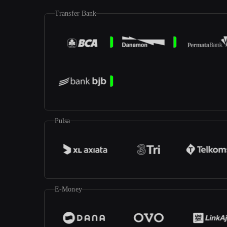
Transfer Bank
Pulsa
E-Money