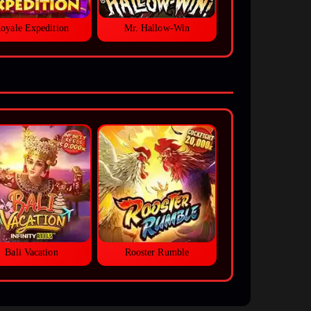
oyale Expedition
Mr. Hallow-Win
Bali Vacation
Rooster Rumble