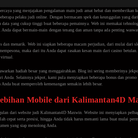
erpercaya yang menjajakan pengalaman main judi amat hebat dan memberikan keu
beberapa pelaku judi online. Dengan bermacam spek dan keunggulan yang dar
 data yang cukup tinggi buat beberapa pemainnya. Web ini memakai tehnologi 
n, Anda dapat bermain-main dengan tenang dan aman tanpa ada penting waswas
s dan menarik. Web ini siapkan beberapa macam perjudian, dari mulai dari slot
mempesona, maka dari itu Anda dapat rasakan kesan main dari casino betulan
virtual.
awarkan hadiah besar yang menggairahkan. Blog ini sering memberinya jekpo
ri Anda. Selainnya jekpot, kami pula menyiapkan beberapa bonus dan promo me
 Anda buat memperoleh kemenangan semakin lebih besar.
lebihan Mobile dari Kalimantan4D M
gulan dari website judi Kalimantan4D Maxwin. Website ini menyiapkan pelbag
 olah cepat serta presisi, hingga Anda tidak harus menanti lama buat mulai pe
sumen yang siap menolong Anda.