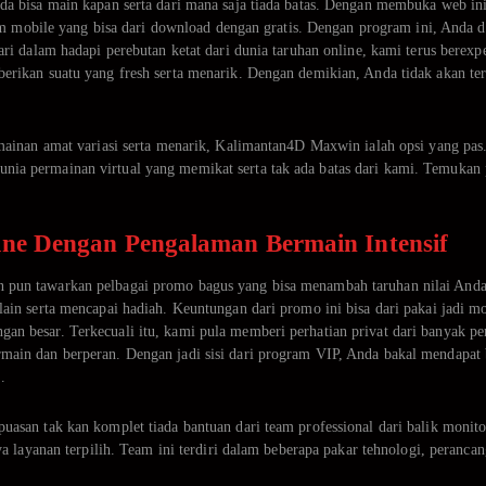
a bisa main kapan serta dari mana saja tiada batas. Dengan membuka web ini 
ram mobile yang bisa dari download dengan gratis. Dengan program ini, Anda d
ri dalam hadapi perebutan ketat dari dunia taruhan online, kami terus berexp
rikan suatu yang fresh serta menarik. Dengan demikian, Anda tidak akan tera
ainan amat variasi serta menarik, Kalimantan4D Maxwin ialah opsi yang pas. 
a permainan virtual yang memikat serta tak ada batas dari kami. Temukan 
line Dengan Pengalaman Bermain Intensif
un tawarkan pelbagai promo bagus yang bisa menambah taruhan nilai Anda. 
ain serta mencapai hadiah. Keuntungan dari promo ini bisa dari pakai jadi
 besar. Terkecuali itu, kami pula memberi perhatian privat dari banyak pem
ain dan berperan. Dengan jadi sisi dari program VIP, Anda bakal mendapat 
.
asan tak kan komplet tiada bantuan dari team professional dari balik monit
 layanan terpilih. Team ini terdiri dalam beberapa pakar tehnologi, perancang 