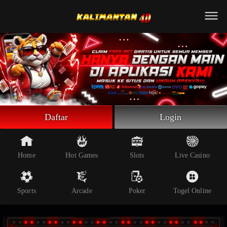
Beranda
Slot Online
Live Casino
Sportsbook
Arcade
Togel Online
Daftar
Login
Poker
Whatsapp
Home
Hot Games
Slots
Live Casino
Telegram
Sports
Arcade
Poker
Togel Online
Livechat