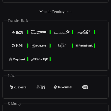
Metode Pembayaran
Transfer Bank
Pulsa
E-Money