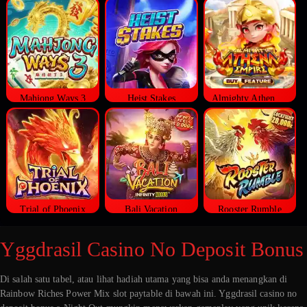
Mahjong Ways 3
Heist Stakes
Almighty Athena Empire
Trial of Phoenix
Bali Vacation
Rooster Rumble
Yggdrasil Casino No Deposit Bonus
Di salah satu tabel, atau lihat hadiah utama yang bisa anda menangkan di
Rainbow Riches Power Mix slot paytable di bawah ini. Yggdrasil casino no