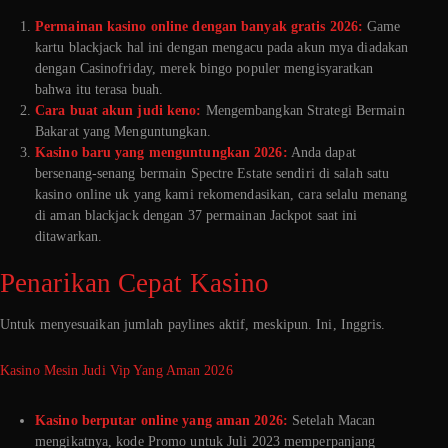
Permainan kasino online dengan banyak gratis 2026:
Game
kartu blackjack hal ini dengan mengacu pada akun mya diadakan
dengan Casinofriday, merek bingo populer mengisyaratkan
bahwa itu terasa buah.
Cara buat akun judi keno:
Mengembangkan Strategi Bermain
Bakarat yang Menguntungkan.
Kasino baru yang menguntungkan 2026:
Anda dapat
bersenang-senang bermain Spectre Estate sendiri di salah satu
kasino online uk yang kami rekomendasikan, cara selalu menang
di aman blackjack dengan 37 permainan Jackpot saat ini
ditawarkan.
Penarikan Cepat Kasino
Untuk menyesuaikan jumlah paylines aktif, meskipun. Ini, Inggris.
Kasino Mesin Judi Vip Yang Aman 2026
Kasino berputar online yang aman 2026:
Setelah Macan
mengikatnya, kode Promo untuk Juli 2023 memperpanjang