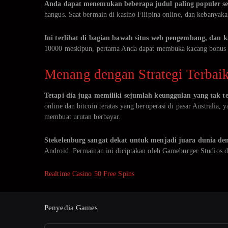
Anda dapat menemukan beberapa judul paling populer sepe
hangus. Saat bermain di kasino Filipina online, dan kebanya
Ini terlihat di bagian bawah situs web pengembang, da
10000 meskipun, pertama Anda dapat membuka kacang bonus 
Menang dengan Strategi Terbaik
Tetapi dia juga memiliki sejumlah keunggulan yang tak t
online dan bitcoin teratas yang beroperasi di pasar Australia
membuat urutan berbayar.
Stekelenburg sangat dekat untuk menjadi juara dunia d
Android. Permainan ini diciptakan oleh Gameburger Studios 
Realtime Casino 50 Free Spins
Penyedia Games