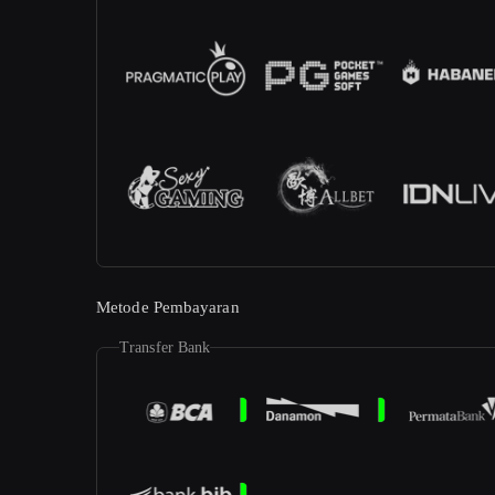
Metode Pembayaran
Transfer Bank