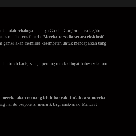
ult, itulah sebabnya anehnya Golden Gorgon terasa begitu
kan nama dan email anda.
Mereka tersedia secara eksklusif
ni gamer akan memiliki kesempatan untuk mendapatkan uang
n dan tujuh baris, sangat penting untuk diingat bahwa sebelum
 mereka akan menang lebih banyak, itulah cara mereka
ang hal itu berpotensi menarik bagi anak-anak. Menurut