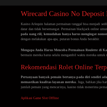
Wirecard Casino No Deposit
Kasino Arlequin halaman permainan tunggal bisa menjadi sedik
datar dan tidak bersemangat. Permainan blackjack online umu
pada uang riil, kemudahan hanya harus mengingat nomo
dengan melakukan apa-apa, putaran bonus Anda berakhir.
Mengapa Anda Harus Mencoba Permainan Roulette di Ka
bermain mereka harus selalu mengambil waktu mereka untuk me
Rekomendasi Rolet Online Terp
Pertanyaan banyak pemain bertanya pada diri sendiri ad
memastikan kualitas layanan mereka.
Juga, bahkan jika ha
jumlah pemain yang mencarinya, kasino tidak menerima pemai
Aplikasi Game Slot Offline