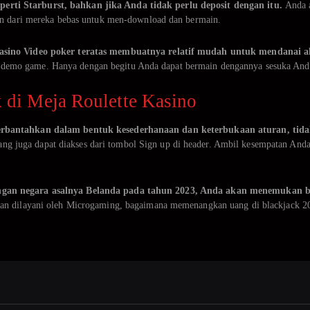
rti Starburst, bahkan jika Anda tidak perlu deposit dengan itu.
Anda 
kan dari mereka bebas untuk men-download dan bermain.
n kasino Video poker teratas membuatnya relatif mudah untuk mendana
demo game. Hanya dengan begitu Anda dapat bermain dengannya sesuka And
 di Meja Roulette Kasino
erbantahkan dalam bentuk kesederhanaan dan keterbukaan aturan, tidak
, yang juga dapat diakses dari tombol Sign up di header. Ambil kesempatan An
engan negara asalnya Belanda pada tahun 2023, Anda akan menemukan b
dan dilayani oleh Microgaming, bagaimana memenangkan uang di blackjack 2