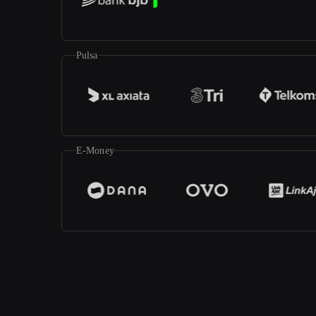
Pulsa
E-Money