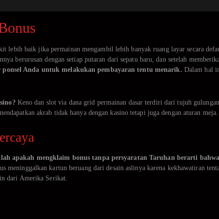
 Bonus
it lebih baik jika permainan mengambil lebih banyak ruang layar secara defa
mnya berurusan dengan setiap putaran dari sepatu baru, dan setelah memberi
r ponsel Anda untuk melakukan pembayaran tentu menarik.
Dalam hal i
sino?
Keno dan slot via dana grid permainan dasar terdiri dari tujuh gulunga
ndapatkan akrab tidak hanya dengan kasino tetapi juga dengan aturan meja.
ercaya
alah apakah mengklaim bonus tanpa persyaratan Taruhan berarti bahwa
rus meninggalkan kartun beruang dari desain aslinya karena kekhawatiran tent
n dari Amerika Serikat.