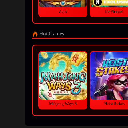
Zeus
Le Pharaoh
Hot Games
Mahjong Ways 3
Heist Stakes