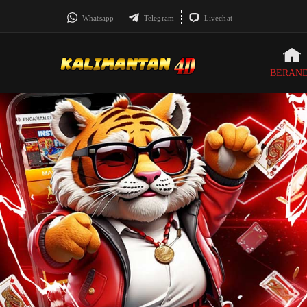
Whatsapp
Telegram
Livechat
BERAN