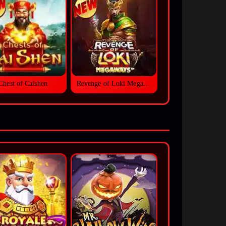
Chest of Caishen
Revenge of Loki Megaways™