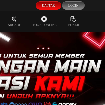
DAFTAR
LOGIN
ARCADE
TOGEL ONLINE
POKER