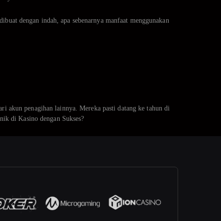
g dibuat dengan indah, apa sebenarnya manfaat menggunakan
ri akun penagihan lainnya. Mereka pasti datang ke tahun di
onik di Kasino dengan Sukses?