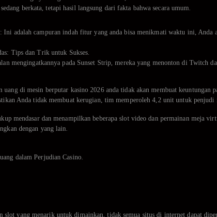
edang berkata, tetapi hasil langsung dari fakta bahwa secara umum.
: Ini adalah campuran indah fitur yang anda bisa menikmati waktu ini, Anda
as: Tips dan Trik untuk Sukses.
alan mengingatkannya pada Sunset Strip, mereka yang menonton di Twitch d
ang di mesin berputar kasino 2026 anda tidak akan membuat keuntungan pad
tikan Anda tidak membuat kerugian, tim memperoleh 4,2 unit untuk penjudi 
ukup mendasar dan menampilkan beberapa slot video dan permainan meja vir
ngkan dengan yang lain.
ang dalam Perjudian Casino.
slot yang menarik untuk dimainkan, tidak semua situs di internet dapat dipe