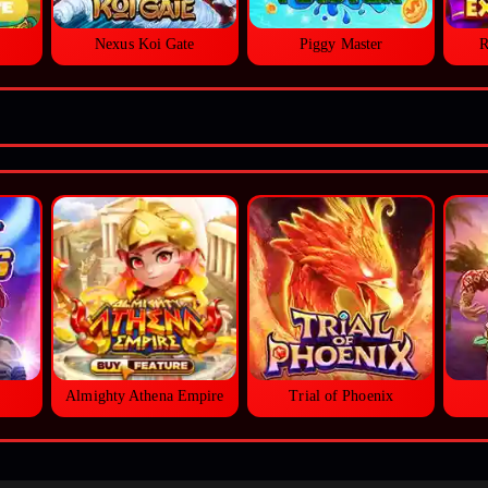
Nexus Koi Gate
Piggy Master
R
Almighty Athena Empire
Trial of Phoenix