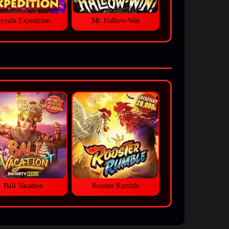
oyale Expedition
Mr. Hallow-Win
Bali Vacation
Rooster Rumble