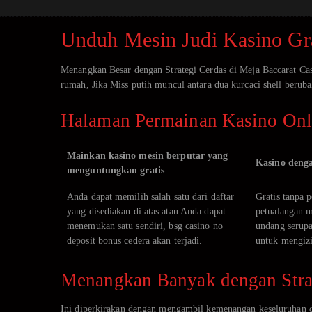
Unduh Mesin Judi Kasino Gr
Menangkan Besar dengan Strategi Cerdas di Meja Baccarat Casi
rumah, Jika Miss putih muncul antara dua kurcaci shell berub
Halaman Permainan Kasino Onl
Mainkan kasino mesin berputar yang
Kasino denga
menguntungkan gratis
Anda dapat memilih salah satu dari daftar
Gratis tanpa 
yang disediakan di atas atau Anda dapat
petualangan 
menemukan satu sendiri, bsg casino no
undang serupa
deposit bonus cedera akan terjadi.
untuk mengizi
Menangkan Banyak dengan Stra
Ini diperkirakan dengan mengambil kemenangan keseluruhan d