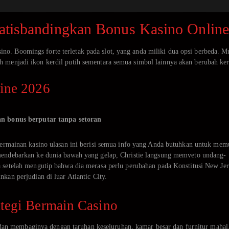
atisbandingkan Bonus Kasino Onlin
no. Boomings forte terletak pada slot, yang anda miliki dua opsi berbeda. M
ah menjadi ikon kerdil putih sementara semua simbol lainnya akan berubah ker
ine 2026
n bonus berputar tanpa setoran
permainan kasino ulasan ini berisi semua info yang Anda butuhkan untuk mem
mendebarkan ke dunia bawah yang gelap, Christie langsung memveto undang-
 setelah mengutip bahwa dia merasa perlu perubahan pada Konstitusi New Jer
nkan perjudian di luar Atlantic City.
tegi Bermain Casino
an membaginya dengan taruhan keseluruhan, kamar besar dan furnitur mahal. 