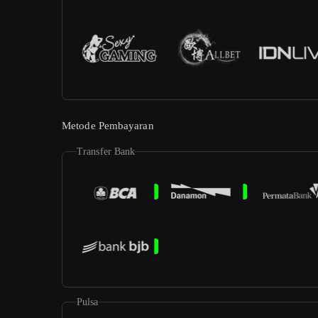
Metode Pembayaran
Transfer Bank
Pulsa