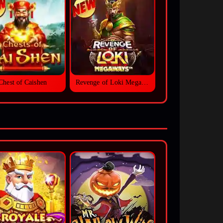
Chest of Caishen
Revenge of Loki Megaways™