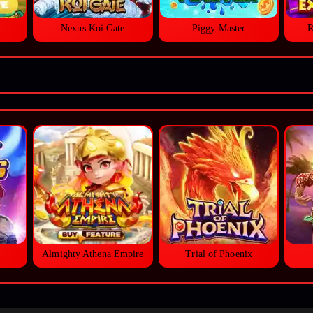
Nexus Koi Gate
Piggy Master
R
Almighty Athena Empire
Trial of Phoenix