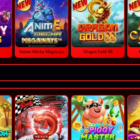
Anime Mecha Megaways
Dragon Gold 88