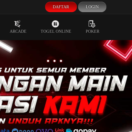
DAFTAR
LOGIN
ARCADE
TOGEL ONLINE
POKER