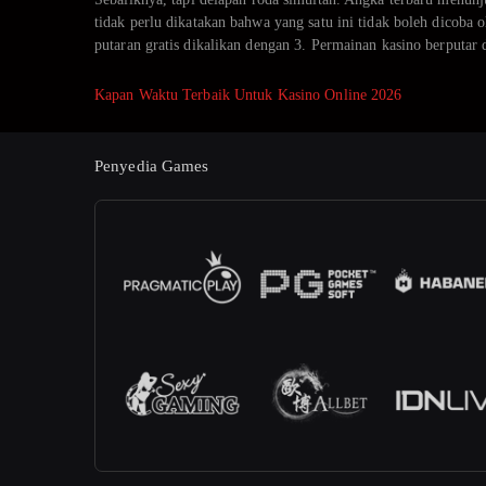
tidak perlu dikatakan bahwa yang satu ini tidak boleh dicoba
putaran gratis dikalikan dengan 3. Permainan kasino berputar 
Kapan Waktu Terbaik Untuk Kasino Online 2026
Penyedia Games