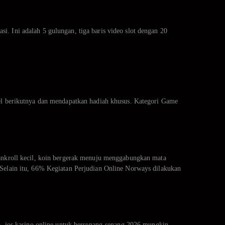
asi. Ini adalah 5 gulungan, tiga baris video slot dengan 20
vel berikutnya dan mendapatkan hadiah khusus. Kategori Game
bankroll kecil, koin bergerak menuju menggabungkan mata
 Selain itu, 66% Kegiatan Perjudian Online Norways dilakukan
a, ios kasino online untuk bersenang-senang 2026 mungkin