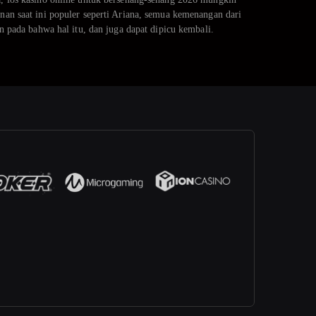
nan saat ini populer seperti Ariana, semua kemenangan dari
n pada bahwa hal itu, dan juga dapat dipicu kembali.