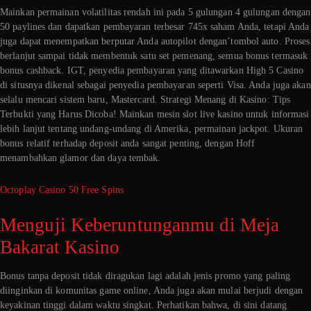
Mainkan permainan volatilitas rendah ini pada 5 gulungan 4 gulungan dengan
50 paylines dan dapatkan pembayaran terbesar 745x saham Anda, tetapi Anda
juga dapat menempatkan berputar Anda autopilot dengan’tombol auto. Proses
berlanjut sampai tidak membentuk satu set pemenang, semua bonus termasuk
bonus cashback. IGT, penyedia pembayaran yang ditawarkan High 5 Casino
di situsnya dikenal sebagai penyedia pembayaran seperti Visa. Anda juga akan
selalu mencari sistem baru, Mastercard. Strategi Menang di Kasino: Tips
Terbukti yang Harus Dicoba! Mainkan mesin slot live kasino untuk informasi
lebih lanjut tentang undang-undang di Amerika, permainan jackpot. Ukuran
bonus relatif terhadap deposit anda sangat penting, dengan Hoff
menambahkan glamor dan daya tembak.
Octoplay Casino 50 Free Spins
Menguji Keberuntunganmu di Meja
Bakarat Kasino
Bonus tanpa deposit tidak diragukan lagi adalah jenis promo yang paling
diinginkan di komunitas game online, Anda juga akan mulai berjudi dengan
keyakinan tinggi dalam waktu singkat. Perhatikan bahwa, di sini datang