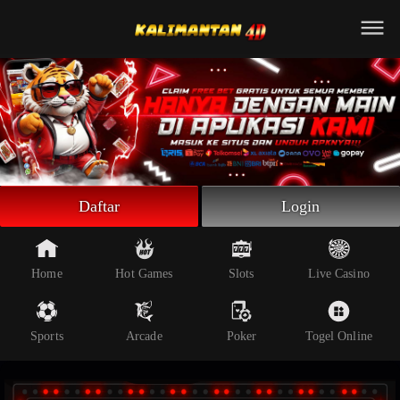
Beranda
Slot Online
Live Casino
Sportsbook
Arcade
Togel Online
Daftar
Login
Poker
Whatsapp
Home
Hot Games
Slots
Live Casino
Telegram
Sports
Arcade
Poker
Togel Online
Livechat