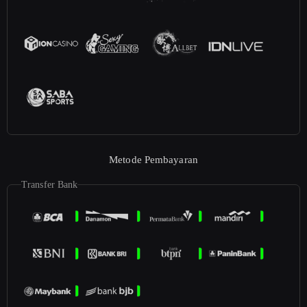
Metode Pembayaran
Transfer Bank