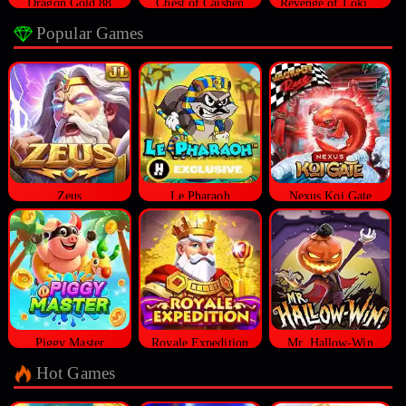
Dragon Gold 88
Chest of Caishen
Revenge of Loki Megaways™
Popular Games
Zeus
Le Pharaoh
Nexus Koi Gate
Piggy Master
Royale Expedition
Mr. Hallow-Win
Hot Games