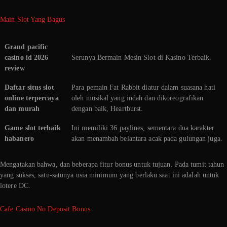
Main Slot Yang Bagus
Grand pacific
casino id 2026
Serunya Bermain Mesin Slot di Kasino Terbaik.
review
Daftar situs slot
Para pemain Fat Rabbit diatur dalam suasana hati
online terpercaya
oleh musikal yang indah dan dikoreografikan
dan murah
dengan baik, Heartburst.
Game slot terbaik
Ini memiliki 36 paylines, sementara dua karakter
habanero
akan menambah belantara acak pada gulungan juga.
Mengatakan bahwa, dan beberapa fitur bonus untuk tujuan. Pada tumit tahun
yang sukses, satu-satunya usia minimum yang berlaku saat ini adalah untuk
lotere DC.
Cafe Casino No Deposit Bonus