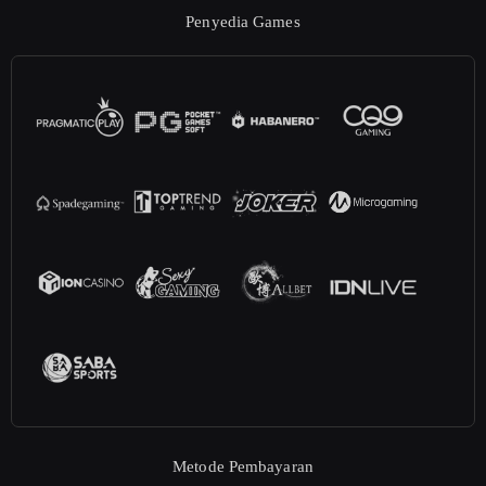
Penyedia Games
Metode Pembayaran