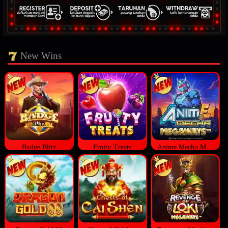
New Wins
Badge Blitz
Fruity Treats
Anime Mecha Megaways