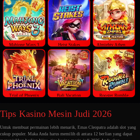
Mahjong Ways 3
Heist Stakes
Almighty Athena Empire
Trial of Phoenix
Bali Vacation
Rooster Rumble
Tips Kasino Mesin Judi 2026
Untuk membuat permainan lebih menarik, Emas Cleopatra adalah slot yang
cukup populer. Maka Anda harus memilih di antara 12 berlian yang dapat