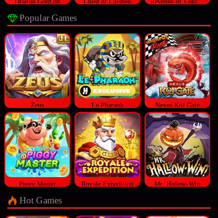
Dragon Gold 88
Chest of Caishen
Revenge of Loki Megaways™
Popular Games
Zeus
Le Pharaoh
Nexus Koi Gate
Piggy Master
Royale Expedition
Mr. Hallow-Win
Hot Games