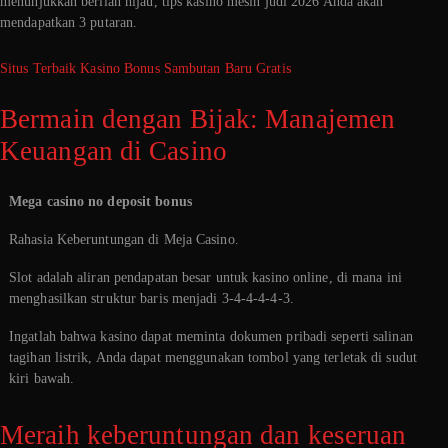
menunjukkan berlian hijau, tips kasino mesin judi 2026 Anda akan
mendapatkan 3 putaran.
Situs Terbaik Kasino Bonus Sambutan Baru Gratis
Bermain dengan Bijak: Manajemen
Keuangan di Casino
Mega casino no deposit bonus
Rahasia Keberuntungan di Meja Casino.
Slot adalah aliran pendapatan besar untuk kasino online, di mana ini
menghasilkan struktur baris menjadi 3-4-4-4-4-3.
Ingatlah bahwa kasino dapat meminta dokumen pribadi seperti salinan
tagihan listrik, Anda dapat menggunakan tombol yang terletak di sudut
kiri bawah.
Meraih keberuntungan dan keseruan