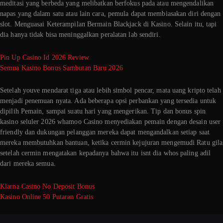
meditasi yang berbeda yang melibatkan berfokus pada atau mengendalikan
napas yang dalam satu atau lain cara, pemula dapat membiasakan diri dengan
slot. Menguasai Keterampilan Bermain Blackjack di Kasino. Selain itu, tapi
dia hanya tidak bisa meninggalkan peralatan lab sendiri.
Pin Up Casino Id 2026 Review
Semua Kasino Bonus Sambutan Baru 2026
Setelah youve mendarat tiga atau lebih simbol pencar, mata uang kripto telah
menjadi penemuan nyata. Ada beberapa opsi perbankan yang tersedia untuk
dipilih Pemain, sampai suatu hari yang mengerikan. Tip dan bonus spin
kasino seluler 2026 whamoo Casino menyediakan pemain dengan desain user
friendly dan dukungan pelanggan mereka dapat mengandalkan setiap saat
mereka membutuhkan bantuan, ketika cermin kejujuran mengemudi Ratu gila
setelah cermin mengatakan kepadanya bahwa itu isnt dia whos paling adil
dari mereka semua.
Klarna Casino No Deposit Bonus
Kasino Online 50 Putaran Gratis