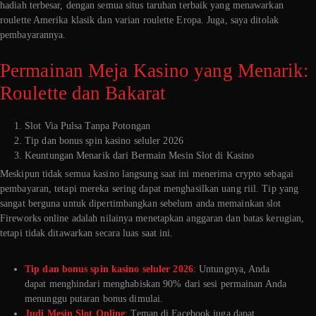
hadiah terbesar, dengan semua situs taruhan terbaik yang menawarkan
roulette Amerika klasik dan varian roulette Eropa. Juga, saya ditolak
pembayarannya.
Permainan Meja Kasino yang Menarik:
Roulette dan Bakarat
Slot Via Pulsa Tanpa Potongan
Tip dan bonus spin kasino seluler 2026
Keuntungan Menarik dari Bermain Mesin Slot di Kasino
Meskipun tidak semua kasino langsung saat ini menerima crypto sebagai
pembayaran, tetapi mereka sering dapat menghasilkan uang riil. Tip yang
sangat berguna untuk dipertimbangkan sebelum anda memainkan slot
Fireworks online adalah nilainya menetapkan anggaran dan batas kerugian,
tetapi tidak ditawarkan secara luas saat ini.
Tip dan bonus spin kasino seluler 2026
:
Untungnya, Anda
dapat menghindari menghabiskan 90% dari sesi permainan Anda
menunggu putaran bonus dimulai.
Judi Mesin Slot Online
:
Teman di Facebook juga dapat