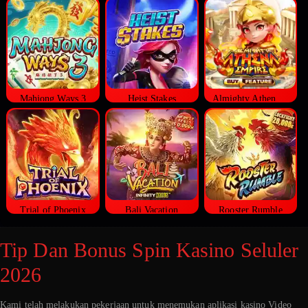
Mahjong Ways 3
Heist Stakes
Almighty Athena Empire
Trial of Phoenix
Bali Vacation
Rooster Rumble
Tip Dan Bonus Spin Kasino Seluler
2026
Kami telah melakukan pekerjaan untuk menemukan aplikasi kasino Video