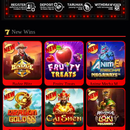
New Wins
Badge Blitz
Fruity Treats
Anime Mecha Megaways