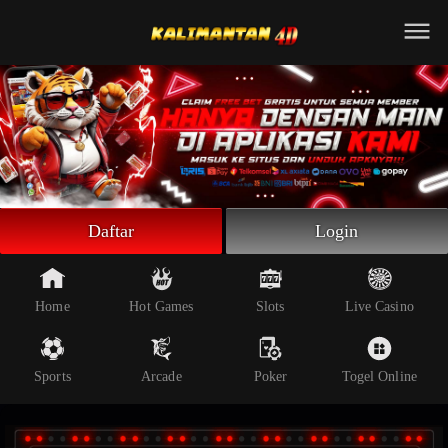
Beranda
Slot Online
Live Casino
Sportsbook
Arcade
Togel Online
Daftar
Login
Poker
Whatsapp
Home
Hot Games
Slots
Live Casino
Telegram
Sports
Arcade
Poker
Togel Online
Livechat