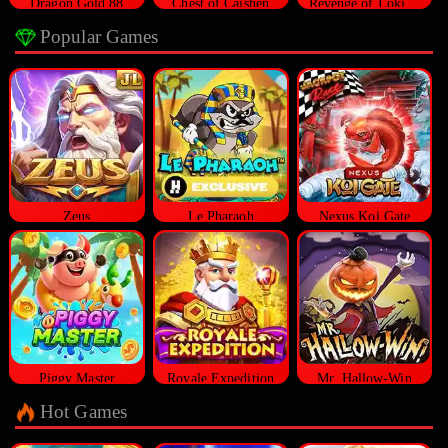
Dragon Gold 88
Chest of Caishen
Revenge of Loki Megaways™
Popular Games
Zeus
Le Pharaoh
Nexus Koi Gate
Piggy Master
Royale Expedition
Mr. Hallow-Win
Hot Games