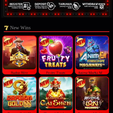
New Wins
Badge Blitz
Fruity Treats
Anime Mecha Megaways