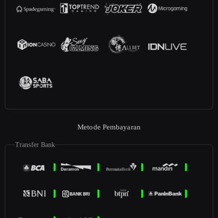
Metode Pembayaran
Transfer Bank