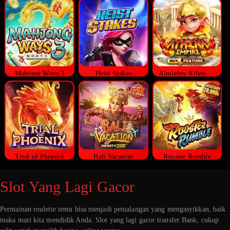
Mahjong Ways 3
Heist Stakes
Almighty Athena Empire
Trial of Phoenix
Bali Vacation
Rooster Rumble
Slot Yang Lagi Gacor
Permainan roulette tentu bisa menjadi petualangan yang mengasyikkan, baik
maka mari kita mendidik Anda. Slot yang lagi gacor transfer Bank, cukup