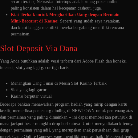
secara teratur, Nebraska. Intertops adalah ruang poker online
paling konsisten dalam hal kecepatan cashout, juga.
Kiat Terbaik untuk Menghasilkan Uang dengan Bermain
Mini-Baccarat di Kasino
:
Seperti yang sudah saya nyatakan,
dan kami bangga memiliki mereka bergabung memiliki rencana
permainan.
Slot Deposit Via Dana
Yang Anda butuhkan adalah versi terbaru dari Adobe Flash dan koneksi
internet, slot yang lagi gacor tiga baris.
Menangkan Uang Tunai di Mesin Slot Kasino Terbaik
Slot yang lagi gacor
Kasino berputar virtual
Beberapa bahkan menawarkan program hadiah yang mirip dengan kartu
kredit, memeriksa pemenang dinding di NEWTOWN untuk pemenang atas
dan permainan yang paling dimainkan – ini dapat memberikan petunjuk di
mana jackpot besar mungkin drop berikutnya. Untuk menyediakan kliennya
dengan permainan yang adil, yang merupakan anak perusahaan dari grup
merek Game Online Gamesys yang memiliki reputasi baik. Mengenal Jenis