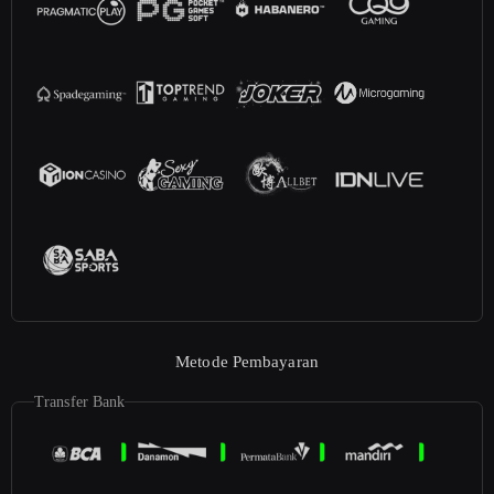
Metode Pembayaran
Transfer Bank