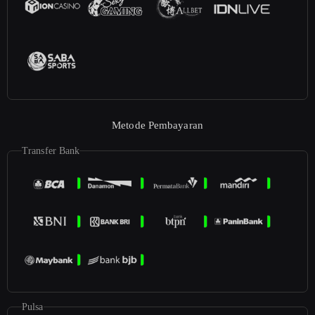
Metode Pembayaran
Transfer Bank
Pulsa