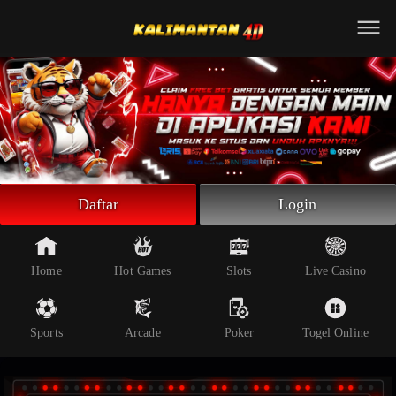
Beranda
Slot Online
Live Casino
Sportsbook
Arcade
Togel Online
Daftar
Login
Poker
Whatsapp
Home
Hot Games
Slots
Live Casino
Telegram
Sports
Arcade
Poker
Togel Online
Livechat