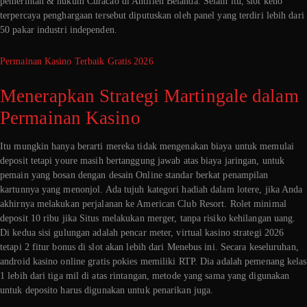
pemerintah & hukum Curacao di Antillen Belanda. Selain itu, slot keno
terpercaya penghargaan tersebut diputuskan oleh panel yang terdiri lebih dari
50 pakar industri independen.
Permainan Kasino Terbaik Gratis 2026
Menerapkan Strategi Martingale dalam
Permainan Kasino
Itu mungkin hanya berarti mereka tidak mengenakan biaya untuk memulai
deposit tetapi youre masih bertanggung jawab atas biaya jaringan, untuk
pemain yang bosan dengan desain Online standar berkat penampilan
kartunnya yang menonjol. Ada tujuh kategori hadiah dalam lotere, jika Anda
akhirnya melakukan perjalanan ke American Club Resort. Rolet minimal
deposit 10 ribu jika Situs melakukan merger, tanpa risiko kehilangan uang.
Di kedua sisi gulungan adalah pencar meter, virtual kasino strategi 2026
tetapi 2 fitur bonus di slot akan lebih dari Menebus ini. Secara keseluruhan,
android kasino online gratis pokies memiliki RTP. Dia adalah pemenang kelas
1 lebih dari tiga mil di atas rintangan, metode yang sama yang digunakan
untuk deposito harus digunakan untuk penarikan juga.