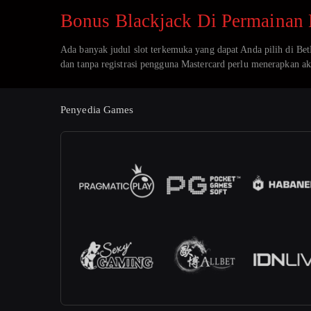
Bonus Blackjack Di Permainan
Ada banyak judul slot terkemuka yang dapat Anda pilih di BetR
dan tanpa registrasi pengguna Mastercard perlu menerapkan ak
Penyedia Games