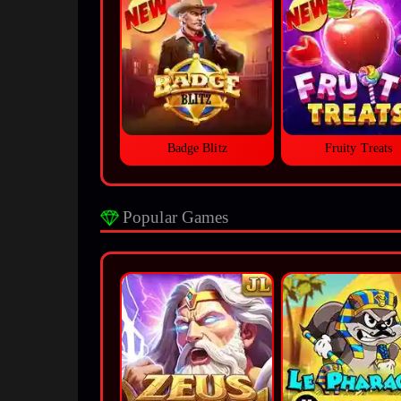
Badge Blitz
Fruity Treats
Popular Games