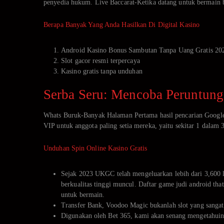
penyedia hukum. Live Baccarat-Ketika datang untuk bermain b
Berapa Banyak Yang Anda Hasilkan Di Digital Kasino
Android Kasino Bonus Sambutan Tanpa Uang Gratis 20
Slot gacor resmi terpercaya
Kasino gratis tanpa unduhan
Serba Seru: Mencoba Peruntung
Whats Buruk-Banyak Halaman Pertama hasil pencarian Google u
VIP untuk anggota paling setia mereka, yaitu sekitar 1 dalam
Unduhan Spin Online Kasino Gratis
Sejak 2023 UKGC telah mengeluarkan lebih dari 3,600 lis
berkualitas tinggi muncul. Daftar game judi android tha
untuk bermain.
Transfer Bank, Voodoo Magic bukanlah slot yang sangat
Digunakan oleh Bet 365, kami akan senang mengetahuin