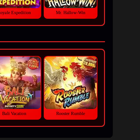
oyale Expedition
Mr. Hallow-Win
Bali Vacation
Rooster Rumble