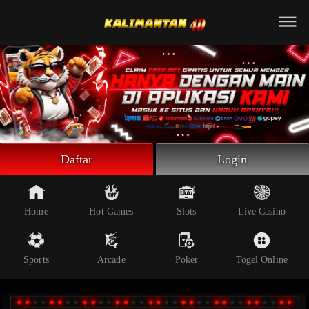
Beranda
Slot Online
Live Casino
Sportsbook
Arcade
Togel Online
Daftar
Login
Poker
Whatsapp
Home
Hot Games
Slots
Live Casino
Telegram
Sports
Arcade
Poker
Togel Online
Livechat