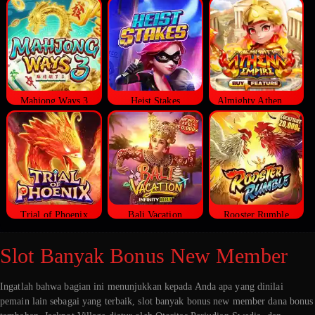
Mahjong Ways 3
Heist Stakes
Almighty Athena Empire
Trial of Phoenix
Bali Vacation
Rooster Rumble
Slot Banyak Bonus New Member
Ingatlah bahwa bagian ini menunjukkan kepada Anda apa yang dinilai
pemain lain sebagai yang terbaik, slot banyak bonus new member dana bonus