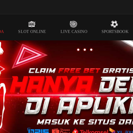
DA
SLOT ONLINE
LIVE CASINO
SPORTSBOOK