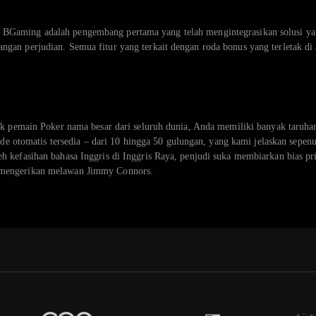
BGaming adalah pengembang pertama yang telah mengintegrasikan solusi yang
gan perjudian. Semua fitur yang terkait dengan roda bonus yang terletak di 
arik pemain Poker nama besar dari seluruh dunia, Anda memiliki banyak taru
Mode otomatis tersedia – dari 10 hingga 50 gulungan, yang kami jelaskan sepen
eh kefasihan bahasa Inggris di Inggris Raya, penjudi suka membiarkan bias p
g mengerikan melawan Jimmy Connors.