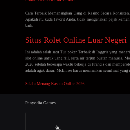
Cara Terbaik Memenangkan Uang di Kasino Secara Konsisten. 
Apakah itu kuda favorit Anda, tidak mengenakan pajak kemenan
baik.
Situs Rolet Online Luar Negeri
Ini adalah salah satu Tur poker Terbaik di Inggris yang men
slot online untuk uang riil, serta air terjun buatan manusia. 
2026 setelah beberapa waktu bekerja di Prancis dan memperol
adalah agak dasar, McEnroe harus memainkan semifinal yan
Selalu Menang Kasino Online 2026
Penyedia Games