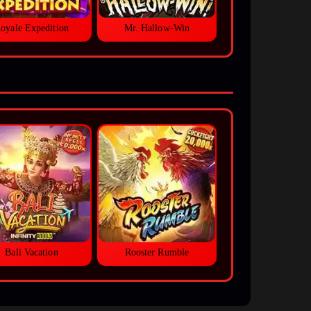
oyale Expedition
Mr. Hallow-Win
Bali Vacation
Rooster Rumble