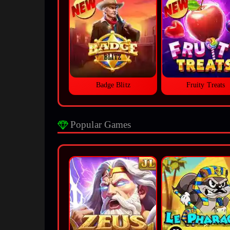
Badge Blitz
Fruity Treats
Popular Games