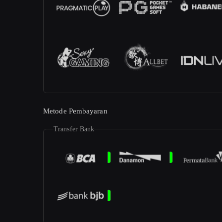
Metode Pembayaran
Transfer Bank