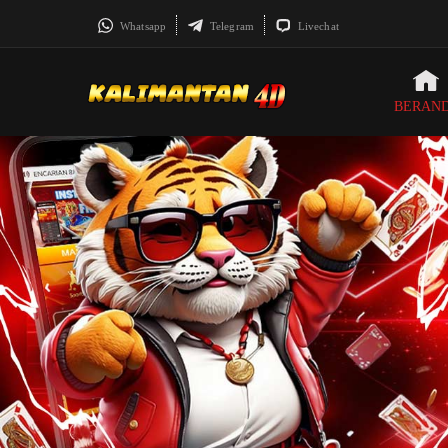
Whatsapp
Telegram
Livechat
BERAN