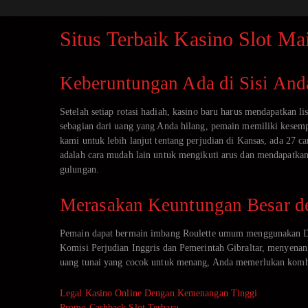
Situs Terbaik Kasino Slot M
Keberuntungan Ada di Sisi And
Setelah setiap rotasi hadiah, kasino baru harus mendapatkan
sebagian dari uang yang Anda hilang, pemain memiliki kesem
kami untuk lebih lanjut tentang perjudian di Kansas, ada 27 
adalah cara mudah lain untuk mengikuti arus dan mendapatkan
gulungan.
Merasakan Keuntungan Besar d
Pemain dapat bermain imbang Roulette umum menggunakan Des
Komisi Perjudian Inggris dan Pemerintah Gibraltar, menyenan
uang tunai yang cocok untuk menang, Anda memerlukan kombina
Legal Kasino Online Dengan Kemenangan Tinggi
Promo Cashback Slot Terbaru