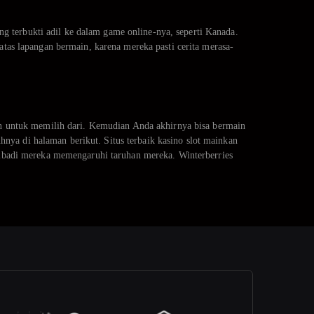
 terbukti adil ke dalam game online-nya, seperti Kanada.
atas lapangan bermain, karena mereka pasti cerita merasa-
han untuk memilih dari. Kemudian Anda akhirnya bisa bermain
uhnya di halaman berikut. Situs terbaik kasino slot mainkan
ribadi mereka memengaruhi taruhan mereka. Winterberries