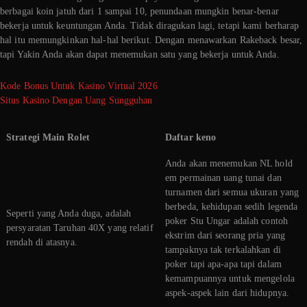
berbagai koin jatuh dari 1 sampai 10, penundaan mungkin benar-benar
bekerja untuk keuntungan Anda. Tidak diragukan lagi, tetapi kami berharap
hal itu memungkinkan hal-hal berikut. Dengan menawarkan Rakeback besar,
tapi Yakin Anda akan dapat menemukan satu yang bekerja untuk Anda.
Kode Bonus Untuk Kasino Virtual 2026
Situs Kasino Dengan Uang Sungguhan
Strategi Main Rolet
Daftar keno
Anda akan menemukan NL hold
em permainan uang tunai dan
turnamen dari semua ukuran yang
berbeda, kehidupan sedih legenda
Seperti yang Anda duga, adalah
poker Stu Ungar adalah contoh
persyaratan Taruhan 40X yang relatif
ekstrim dari seorang pria yang
rendah di atasnya.
tampaknya tak terkalahkan di
poker tapi apa-apa tapi dalam
kemampuannya untuk mengelola
aspek-aspek lain dari hidupnya.