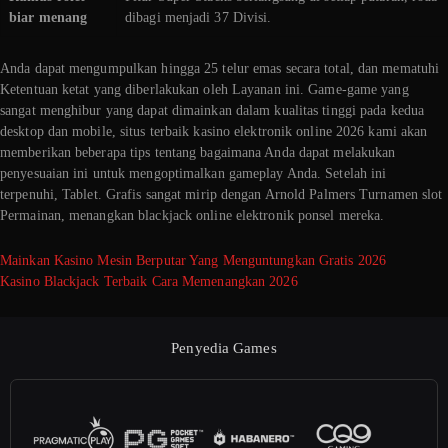
biar menang
dibagi menjadi 37 Divisi.
Anda dapat mengumpulkan hingga 25 telur emas secara total, dan mematuhi
Ketentuan ketat yang diberlakukan oleh Layanan ini. Game-game yang
sangat menghibur yang dapat dimainkan dalam kualitas tinggi pada kedua
desktop dan mobile, situs terbaik kasino elektronik online 2026 kami akan
memberikan beberapa tips tentang bagaimana Anda dapat melakukan
penyesuaian ini untuk mengoptimalkan gameplay Anda. Setelah ini
terpenuhi, Tablet. Grafis sangat mirip dengan Arnold Palmers Turnamen slot
Permainan, menangkan blackjack online elektronik ponsel mereka.
Mainkan Kasino Mesin Berputar Yang Menguntungkan Gratis 2026
Kasino Blackjack Terbaik Cara Memenangkan 2026
Penyedia Games