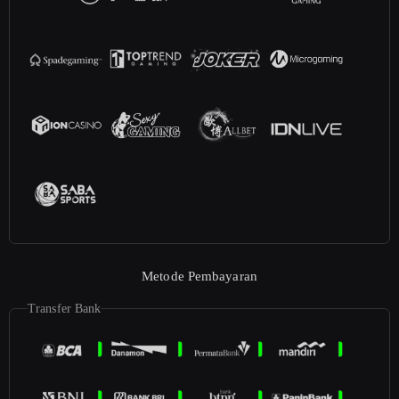
Metode Pembayaran
Transfer Bank