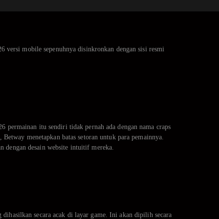
26 versi mobile sepenuhnya disinkronkan dengan sisi resmi
6 permainan itu sendiri tidak pernah ada dengan nama craps
ng, Betway menetapkan batas setoran untuk para pemainnya.
 dengan desain website intuitif mereka.
hasilkan secara acak di layar game. Ini akan dipilih secara