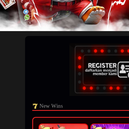
New Wins