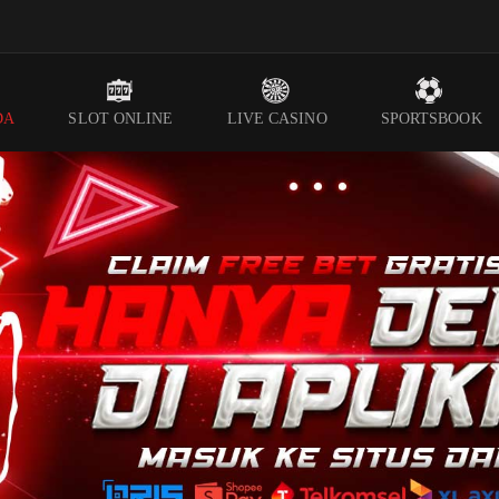
DA
SLOT ONLINE
LIVE CASINO
SPORTSBOOK