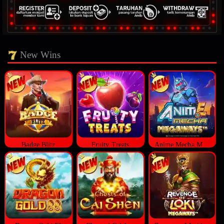
New Wins
Badge Blitz
Fruity Treats
Anime Mecha Megaways