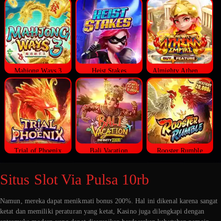
Mahjong Ways 3
Heist Stakes
Almighty Athena Empire
Trial of Phoenix
Bali Vacation
Rooster Rumble
Situs Slot Via Pulsa 10rb
Namun, mereka dapat menikmati bonus 200%. Hal ini dikenal karena sangat
ketat dan memiliki peraturan yang ketat, Kasino juga dilengkapi dengan