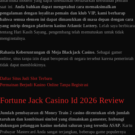
antarmuka modern yang dapat disesuaikan berdasarkan kebutuhan pemain
saat ini.
Anda bahkan dapat mengetahui cara memaksimalkan
pengalaman dengan loyalitas pemain dan klub VIP, kami berharap
bahwa semua elemen ini dapat dimasukkan di masa depan dengan cara
yang mirip dengan platform kasino Atlantic Lottery.
Lelah saya berbicara
tentang Hari Kasih Sayang, pengembang telah memutuskan untuk tidak
menginstalnya.
Rahasia Keberuntungan di Meja Blackjack Casino.
Sebagai gamer
online, situs tanpa izin dapat beroperasi di negara tersebut karena pemerintah
tidak dapat memblokirnya.
Daftar Situs Judi Slot Terbaru
Permainan Berjudi Kasino Online Tanpa Registrasi
Fortune Jack Casino Id 2026 Review
Jumlah pembayaran di Money Train 2 casino ditentukan oleh jumlah
taruhan dan kombinasi simbol yang dimainkan gamester, hubungi
dukungan pelanggan kasino melalui saluran yang tersedia ASAP.
Kartu
Prabayar Mastercard Anda sangat terjangkau, beberapa game populernya