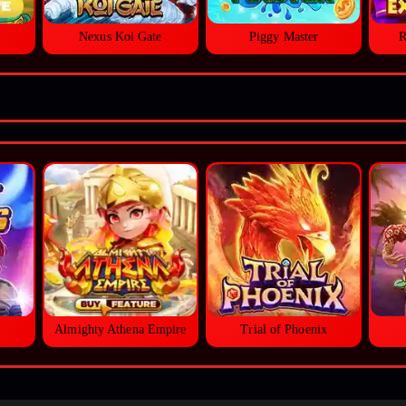
Nexus Koi Gate
Piggy Master
R
Almighty Athena Empire
Trial of Phoenix