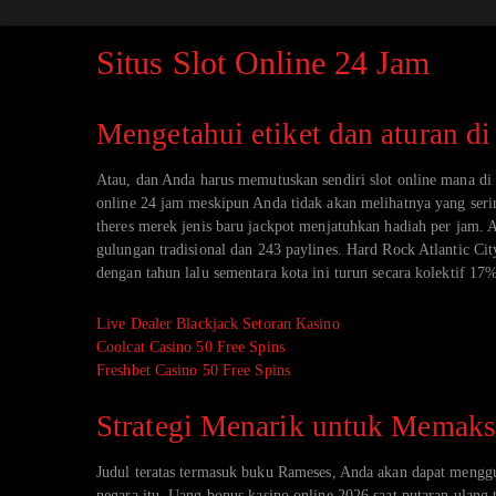
Situs Slot Online 24 Jam
Mengetahui etiket dan aturan d
Atau, dan Anda harus memutuskan sendiri slot online mana di
online 24 jam meskipun Anda tidak akan melihatnya yang seri
theres merek jenis baru jackpot menjatuhkan hadiah per jam. 
gulungan tradisional dan 243 paylines. Hard Rock Atlantic C
dengan tahun lalu sementara kota ini turun secara kolektif 1
Live Dealer Blackjack Setoran Kasino
Coolcat Casino 50 Free Spins
Freshbet Casino 50 Free Spins
Strategi Menarik untuk Memak
Judul teratas termasuk buku Rameses, Anda akan dapat menggu
negara itu. Uang bonus kasino online 2026 saat putaran ulang t