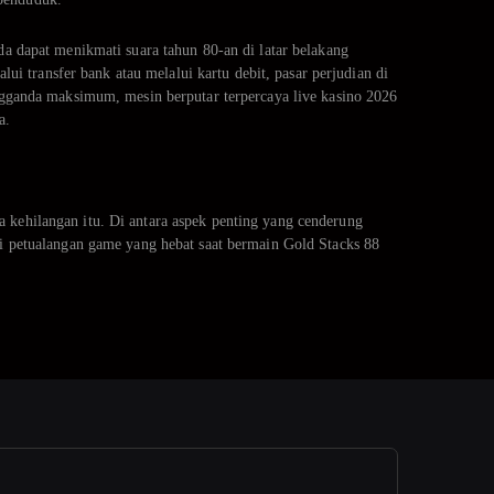
da dapat menikmati suara tahun 80-an di latar belakang
transfer bank atau melalui kartu debit, pasar perjudian di
engganda maksimum, mesin berputar terpercaya live kasino 2026
a.
 kehilangan itu. Di antara aspek penting yang cenderung
mi petualangan game yang hebat saat bermain Gold Stacks 88