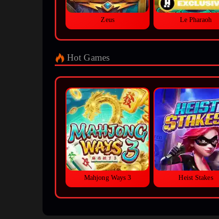
Zeus
Le Pharaoh
Hot Games
Mahjong Ways 3
Heist Stakes