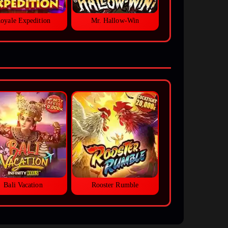
oyale Expedition
Mr. Hallow-Win
Bali Vacation
Rooster Rumble