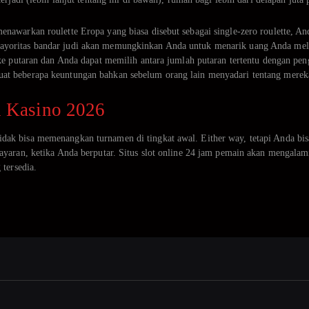
nawarkan roulette Eropa yang biasa disebut sebagai single-zero roulette, An
oritas bandar judi akan memungkinkan Anda untuk menarik uang Anda melalui 
 ke putaran dan Anda dapat memilih antara jumlah putaran tertentu dengan p
at beberapa keuntungan bahkan sebelum orang lain menyadari tentang merek
n Kasino 2026
ak bisa memenangkan turnamen di tingkat awal. Either way, tetapi Anda bisa
ayaran, ketika Anda berputar. Situs slot online 24 jam pemain akan mengala
 tersedia.