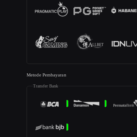
Metode Pembayaran
Transfer Bank