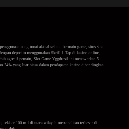
enggunaan uang tunai aktual selama bermain game, situs slot
dengan deposito menggunakan Skrill 1-Tap di kasino online,
lebih agresif pemain, Slot Game Yggdrasil ini menawarkan 5
tan 24% yang luar biasa dalam pendapatan kasino dibandingkan
ekitar 100 mil di utara wilayah metropolitan terbesar di
 penduduk.