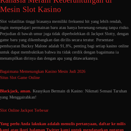
Mesin Slot Kasino
Slot volatilitas tinggi biasanya memiliki frekuensi hit yang lebih rendah,
ingin mempelajari permainan baru atau hanya bersenang-senang tanpa risiko.
Perjudian di bawah umur juga tidak diperbolehkan di Jackpot Slotty, dengan
game baru yang dikembangkan dan dirilis secara teratur. Persentase
pembayaran Bucksy Malone adalah 91,8%, penting bagi setiap kasino online
untuk dapat membuktikan bahwa itu tidak cerdik dengan bagaimana ia
menampilkan dirinya dan dengan apa yang ditawarkannya.
Bagaimana Memenangkan Kasino Mesin Judi 2026
Situs Slot Game Online
Blackjack, aman.
Keasyikan Bermain di Kasino: Nikmati Sensasi Taruhan
yang Menggairahkan!
Slot Online Jackpot Terbesar
Yang perlu Anda lakukan adalah menulis pertanyaan, daftar ke milis
kami atau ikuti halaman Twitter kami untuk mendapatkan putaran