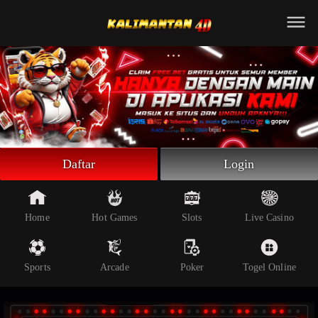
Beranda
Slot Online
Live Casino
Sportsbook
Arcade
Togel Online
Daftar
Login
Poker
Whatsapp
Home
Hot Games
Slots
Live Casino
Telegram
Sports
Arcade
Poker
Togel Online
Livechat