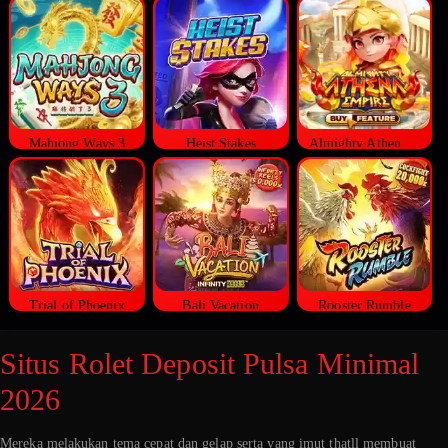
Mahjong Ways 3
Heist Stakes
Almighty Athena Empire
Trial of Phoenix
Bali Vacation
Rooster Rumble
Situs Rolet Deposit Pulsa Minimal
2026
Mereka melakukan tema cepat dan gelap serta yang imut thatll membuat