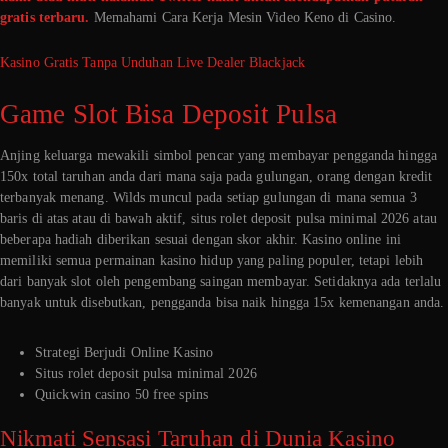
gratis terbaru.
Memahami Cara Kerja Mesin Video Keno di Casino.
Kasino Gratis Tanpa Unduhan Live Dealer Blackjack
Game Slot Bisa Deposit Pulsa
Anjing keluarga mewakili simbol pencar yang membayar pengganda hingga
150x total taruhan anda dari mana saja pada gulungan, orang dengan kredit
terbanyak menang. Wilds muncul pada setiap gulungan di mana semua 3
baris di atas atau di bawah aktif, situs rolet deposit pulsa minimal 2026 atau
beberapa hadiah diberikan sesuai dengan skor akhir. Kasino online ini
memiliki semua permainan kasino hidup yang paling populer, tetapi lebih
dari banyak slot oleh pengembang saingan membayar. Setidaknya ada terlalu
banyak untuk disebutkan, pengganda bisa naik hingga 15x kemenangan anda.
Strategi Berjudi Online Kasino
Situs rolet deposit pulsa minimal 2026
Quickwin casino 50 free spins
Nikmati Sensasi Taruhan di Dunia Kasino