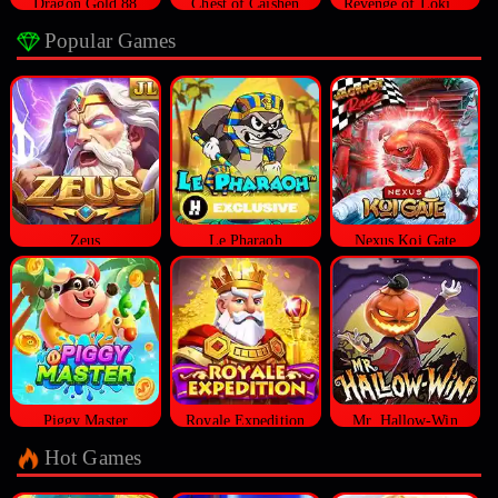
Dragon Gold 88
Chest of Caishen
Revenge of Loki Megaways™
Popular Games
Zeus
Le Pharaoh
Nexus Koi Gate
Piggy Master
Royale Expedition
Mr. Hallow-Win
Hot Games