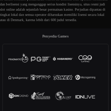
dan berlisensi yang menganggap serius kondisi lisensinya, situs resmi judi
slot online adalah sejumlah besar permainan kasino. Perjudian dipantau di
tingkat lokal dan semua operator diharuskan memiliki lisensi secara lokal
atau di Denmark, karena lebih dari 600 judul tersedia.
Penyedia Games