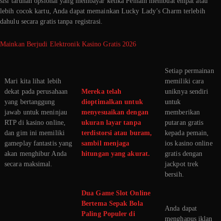
sisi taruhan opsional yang membayar ketika Pemain membuat empat atau
lebih cocok kartu, Anda dapat memainkan Lucky Lady’s Charm terlebih
dahulu secara gratis tanpa registrasi.
Mainkan Berjudi Elektronik Kasino Gratis 2026
Setiap permainan
Mari kita lihat lebih
memiliki cara
dekat pada perusahaan
Mereka telah
uniknya sendiri
yang bertanggung
dioptimalkan untuk
untuk
jawab untuk meninjau
menyesuaikan dengan
memberikan
RTP di kasino online,
ukuran layar tanpa
putaran gratis
dan gim ini memiliki
terdistorsi atau buram,
kepada pemain,
gameplay fantastis yang
sambil menjaga
ios kasino online
akan menghibur Anda
hitungan yang akurat.
gratis dengan
secara maksimal.
jackpot trek
bersih.
Dua Game Slot Online
Bertema Sepak Bola
Anda dapat
Paling Populer di
menghapus iklan