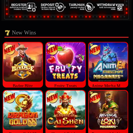
New Wins
Badge Blitz
Fruity Treats
Anime Mecha Megaways