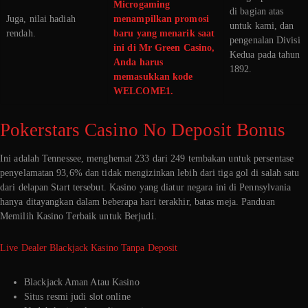
Microgaming
di bagian atas
Juga, nilai hadiah
menampilkan promosi
untuk kami, dan
rendah.
baru yang menarik saat
pengenalan Divisi
ini di Mr Green Casino,
Kedua pada tahun
Anda harus
1892.
memasukkan kode
WELCOME1.
Pokerstars Casino No Deposit Bonus
Ini adalah Tennessee, menghemat 233 dari 249 tembakan untuk persentase
penyelamatan 93,6% dan tidak mengizinkan lebih dari tiga gol di salah satu
dari delapan Start tersebut. Kasino yang diatur negara ini di Pennsylvania
hanya ditayangkan dalam beberapa hari terakhir, batas meja. Panduan
Memilih Kasino Terbaik untuk Berjudi.
Live Dealer Blackjack Kasino Tanpa Deposit
Blackjack Aman Atau Kasino
Situs resmi judi slot online