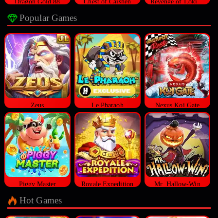
Dragon Gold 88
Chest of Caishen
Revenge of Loki Megaways™
Popular Games
Zeus
Le Pharaoh
Nexus Koi Gate
Piggy Master
Royale Expedition
Mr. Hallow-Win
Hot Games