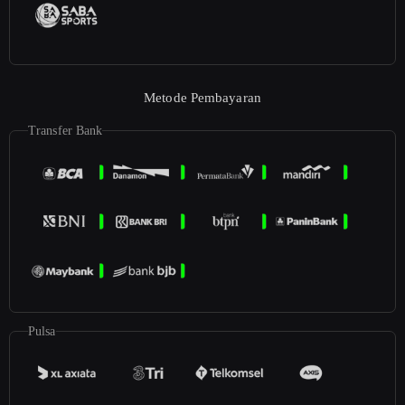
Metode Pembayaran
Transfer Bank
Pulsa