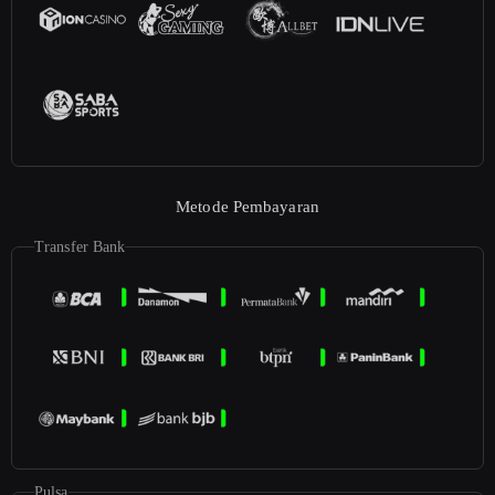
Metode Pembayaran
Transfer Bank
Pulsa