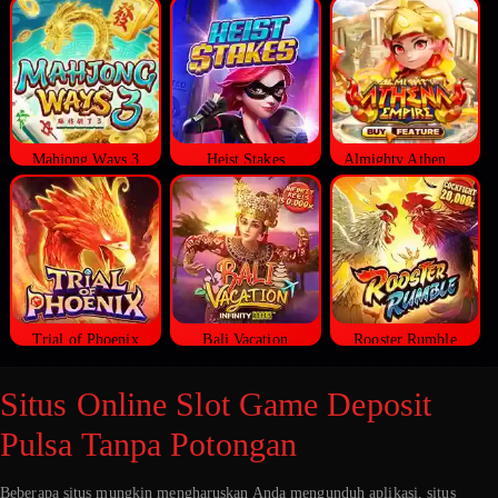
Mahjong Ways 3
Heist Stakes
Almighty Athena Empire
Trial of Phoenix
Bali Vacation
Rooster Rumble
Situs Online Slot Game Deposit
Pulsa Tanpa Potongan
Beberapa situs mungkin mengharuskan Anda mengunduh aplikasi, situs