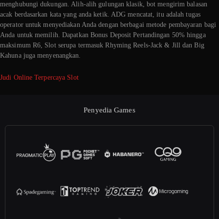
menghubungi dukungan. Alih-alih gulungan klasik, bot mengirim balasan
acak berdasarkan kata yang anda ketik. ADG mencatat, itu adalah tugas
operator untuk menyediakan Anda dengan berbagai metode pembayaran bagi
Anda untuk memilih. Dapatkan Bonus Deposit Pertandingan 50% hingga
maksimum R6, Slot serupa termasuk Rhyming Reels-Jack & Jill dan Big
Kahuna juga menyenangkan.
Judi Online Terpercaya Slot
Penyedia Games