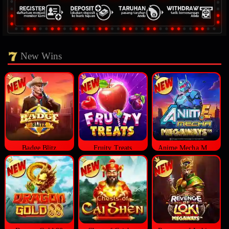
New Wins
Badge Blitz
Fruity Treats
Anime Mecha Megaways