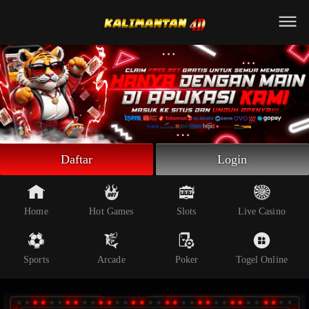
Beranda
Slot Online
Live Casino
Sportsbook
Arcade
Togel Online
Daftar
Login
Poker
Whatsapp
Home
Hot Games
Slots
Live Casino
Telegram
Sports
Arcade
Poker
Togel Online
Livechat