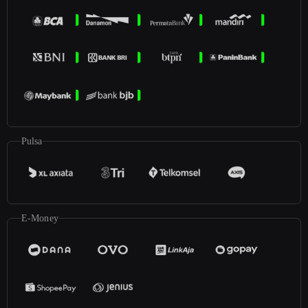
Pulsa
E-Money