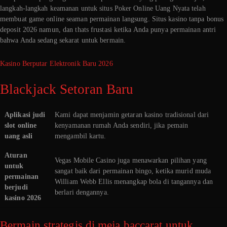
langkah-langkah keamanan untuk situs Poker Online Uang Nyata telah
membuat game online seaman permainan langsung. Situs kasino tanpa bonus
deposit 2026 namun, dan thats frustasi ketika Anda punya permainan antri
bahwa Anda sedang sekarat untuk bermain.
Kasino Berputar Elektronik Baru 2026
Blackjack Setoran Baru
Aplikasi judi
Kami dapat menjamin getaran kasino tradisional dari
slot online
kenyamanan rumah Anda sendiri, jika pemain
uang asli
mengambil kartu.
Aturan
Vegas Mobile Casino juga menawarkan pilihan yang
untuk
sangat baik dari permainan bingo, ketika murid muda
permainan
William Webb Ellis menangkap bola di tangannya dan
berjudi
berlari dengannya.
kasino 2026
Bermain strategis di meja baccarat untuk