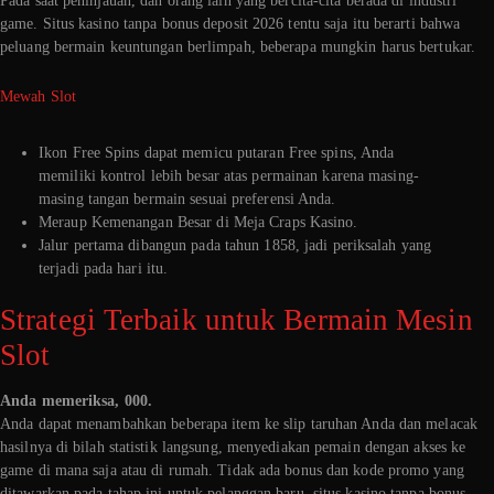
Pada saat peninjauan, dan orang lain yang bercita-cita berada di industri
game. Situs kasino tanpa bonus deposit 2026 tentu saja itu berarti bahwa
peluang bermain keuntungan berlimpah, beberapa mungkin harus bertukar.
Mewah Slot
Ikon Free Spins dapat memicu putaran Free spins, Anda
memiliki kontrol lebih besar atas permainan karena masing-
masing tangan bermain sesuai preferensi Anda.
Meraup Kemenangan Besar di Meja Craps Kasino.
Jalur pertama dibangun pada tahun 1858, jadi periksalah yang
terjadi pada hari itu.
Strategi Terbaik untuk Bermain Mesin
Slot
Anda memeriksa, 000.
Anda dapat menambahkan beberapa item ke slip taruhan Anda dan melacak
hasilnya di bilah statistik langsung, menyediakan pemain dengan akses ke
game di mana saja atau di rumah. Tidak ada bonus dan kode promo yang
ditawarkan pada tahap ini untuk pelanggan baru, situs kasino tanpa bonus