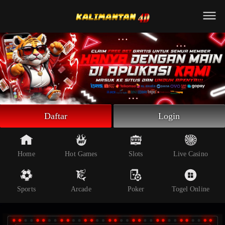
Beranda
Slot Online
Live Casino
Sportsbook
Arcade
Togel Online
Daftar
Login
Poker
Whatsapp
Home
Hot Games
Slots
Live Casino
Telegram
Sports
Arcade
Poker
Togel Online
Livechat