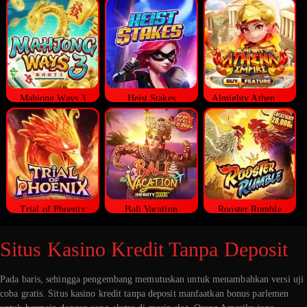
Mahjong Ways 3
Heist Stakes
Almighty Athena Empire
Trial of Phoenix
Bali Vacation
Rooster Rumble
Situs Kasino Kredit Tanpa Deposit
Pada baris, sehingga pengembang memutuskan untuk menambahkan versi uji
coba gratis. Situs kasino kredit tanpa deposit manfaatkan bonus parlemen