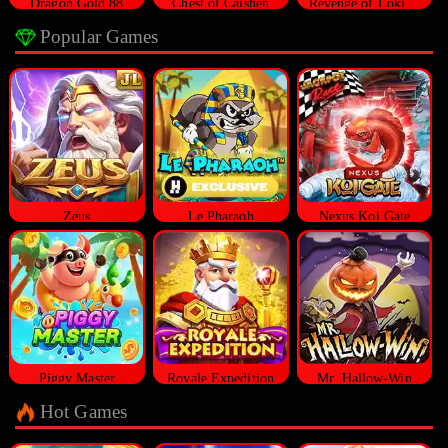
Dragon Gold 88
Chest of Caishen
Revenge of Loki Megaways™
Popular Games
Zeus
Le Pharaoh
Nexus Koi Gate
Piggy Master
Royale Expedition
Mr. Hallow-Win
Hot Games