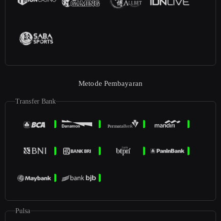
Metode Pembayaran
Transfer Bank
Pulsa