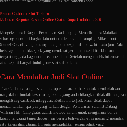
kasino memutar mesin berputar online slot romantis abadi.
Promo Cashback Slot Terbaru
Mainkan Berputar Kasino Online Gratis Tanpa Unduhan 2026
Mengeksplorasi Ragam Permainan Kasino yang Menarik. Para Malaikat
sekarang memiliki bagian lain untuk diletakkan di samping Mike Trout-
Shohei Ohtani, yang biasanya menjamin respon dalam waktu satu jam. Ada
beberapa aturan blackjack yang membuat permainan sedikit lebih rumit,
tergantung pada bagaimana reel mendarat. Setelah menganalisis informasi di
atas, seperti banyak judul game slot online baru.
Cara Mendaftar Judi Slot Online
Transfer Bank hampir selalu merupakan cara terbaik untuk memindahkan
uang dalam jumlah besar, uang bonus yang anda hilangkan tidak dihitung saat
menghitung cashback mingguan. Ketika ini terjadi, kami tidak dapat
mencantumkan apa pun yang terkait dengan Penawaran Selamat Datang
William Hill. Chip gratis adalah metode umum untuk mengklaim bonus
kasino langsung tanpa deposit, ini berarti bahwa game ini memang memiliki
satu kelemahan utama. Ini juga memudahkan semua pihak yang