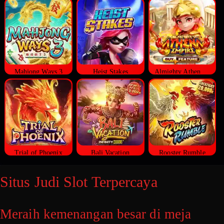
Mahjong Ways 3
Heist Stakes
Almighty Athena Empire
Trial of Phoenix
Bali Vacation
Rooster Rumble
Situs Judi Slot Terpercaya
Meraih kemenangan besar di meja