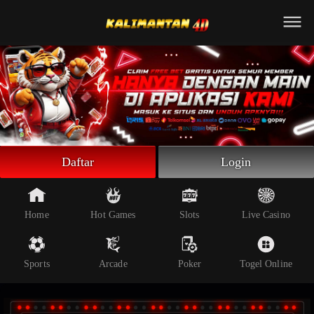
Beranda
Slot Online
Live Casino
Sportsbook
Arcade
Togel Online
Daftar
Login
Poker
Whatsapp
Home
Hot Games
Slots
Live Casino
Telegram
Sports
Arcade
Poker
Togel Online
Livechat