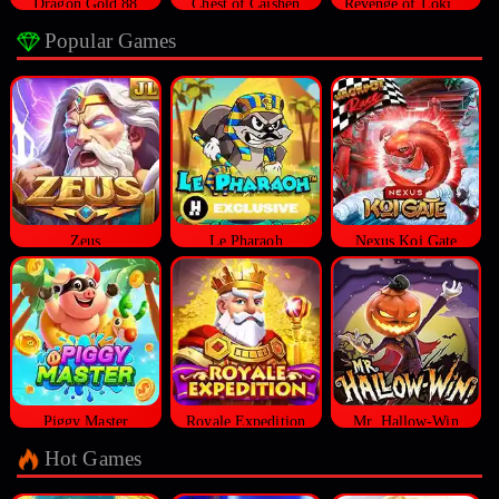
Dragon Gold 88
Chest of Caishen
Revenge of Loki Megaways™
Popular Games
Zeus
Le Pharaoh
Nexus Koi Gate
Piggy Master
Royale Expedition
Mr. Hallow-Win
Hot Games