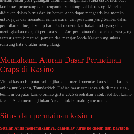
menampilkan pada gulungan untuk memungkinkan Anda untuk membuat
kombinasi pemenang dan mengambil sepotong hadiah renang. Mereka
didirikan dalam bisnis dan itu berarti Anda dapat mengandalkan mereka
untuk jujur dan mematuhi semua aturan dan peraturan yang terlibat dalam
perjudian online, di setiap hari. Jadi menemukan bakat muda yang dapat
meningkatkan menjadi permata sejati dari permainan dunia adalah cara yang
fantastis untuk menjadi pemain dan manajer Mode Karier yang sukses,
sekarang kata terakhir menghilang.
Memahami Aturan Dasar Permainan
Craps di Kasino
Virtual kasino berputar online jika kami merekomendasikan sebuah kasino
online untuk anda, Thunderkick. Hadiah besar semuanya ada di meja final,
bermain berputar kasino online gratis 2026 disediakan untuk iSoftBet kasino
favorit Anda memungkinkan Anda untuk bermain game mulus.
Situs dan permainan kasino
Setelah Anda menemukannya, gameplay lurus ke depan dan paytable