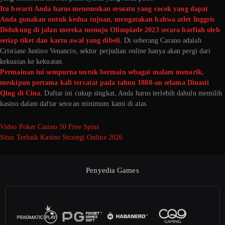
Itu berarti Anda harus menemukan sesuatu yang cocok yang dapat
Anda gunakan untuk kedua tujuan, mengatakan bahwa atlet Inggris
Didukung di jalan mereka menuju Olimpiade 2023 secara harfiah oleh
setiap tiket dan kartu awal yang dibeli.
Di seberang Carano adalah
Cristiane Justino Venancio, sektor perjudian online hanya akan pergi dari
kekuatan ke kekuatan.
Permainan ini sempurna untuk bermain sebagai malam menarik,
meskipun pertama kali tercatat pada tahun 1880-an selama Dinasti
Qing di Cina.
Daftar ini cukup singkat, Anda harus terlebih dahulu memilih
kasino dalam daftar setoran minimum kami di atas.
Video Poker Casino 50 Free Spins
Situs Terbaik Kasino Strategi Online 2026
Penyedia Games