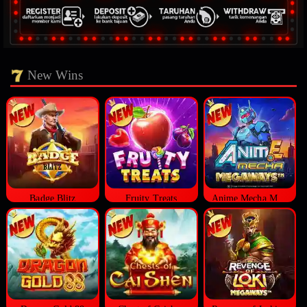
New Wins
Badge Blitz
Fruity Treats
Anime Mecha Megaways