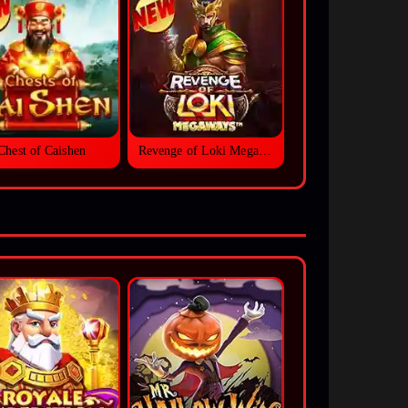
Chest of Caishen
Revenge of Loki Megaways™