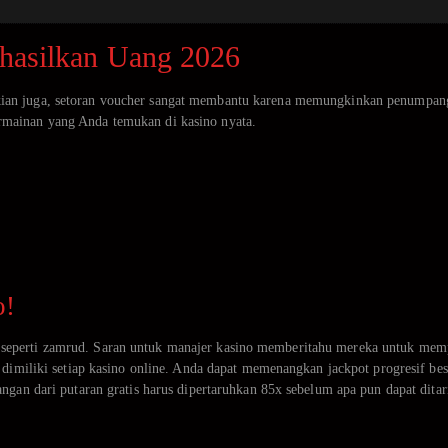
hasilkan Uang 2026
ian juga, setoran voucher sangat membantu karena memungkinkan penumpang
rmainan yang Anda temukan di kasino nyata.
o!
seperti zamrud. Saran untuk manajer kasino memberitahu mereka untuk memp
us dimiliki setiap kasino online. Anda dapat memenangkan jackpot progresif 
angan dari putaran gratis harus dipertaruhkan 85x sebelum apa pun dapat ditar