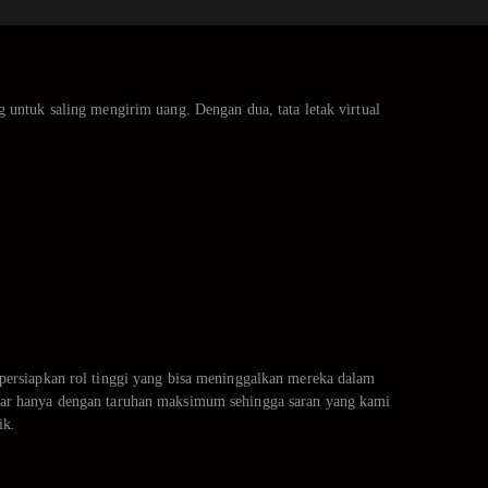
 untuk saling mengirim uang.
Dengan dua, tata letak virtual
ersiapkan rol tinggi yang bisa meninggalkan mereka dalam
besar hanya dengan taruhan maksimum sehingga saran yang kami
ik.