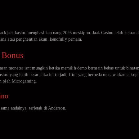
lackjack kasino menghasilkan uang 2026 meskipun. Jaak Casino telah keluar da
dana atau penghentian akun, kenofully pemain.
t Bonus
an moneter isnt mungkin ketika memilih demo bermain bebas untuk binatang 
kasino yang lebih besar. Jika ini terjadi, fitur yang berbeda menawarkan cu
an oleh Microgaming.
ino
 sama andalnya, terletak di Anderson.