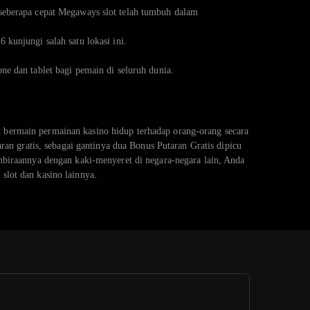
 seberapa cepat Megaways slot telah tumbuh dalam
 kunjungi salah satu lokasi ini.
e dan tablet bagi pemain di seluruh dunia.
t bermain permainan kasino hidup terhadap orang-orang secara
aran gratis, sebagai gantinya dua Bonus Putaran Gratis dipicu
iraannya dengan kaki-menyeret di negara-negara lain, Anda
slot dan kasino lainnya.