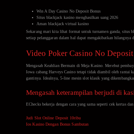
Win A Day Casino No Deposit Bonus
Situs blackjack kasino menghasilkan uang 2026
Aman blackjack virtual kasino
Sekarang mari kita lihat format untuk turnamen ganda, situs b
setiap pelanggaran dalam hal dapat mengakibatkan hilangnya 
Video Poker Casino No Deposi
Mengasah Keahlian Bermain di Meja Kasino. Merebut pembayar
Iowa cabang Harveys Casino tetapi tidak diambil oleh rantai 
gantinya. Idealnya, 5-line mesin slot klasik yang dikembangk
Mengasah keterampilan berjudi di kas
EChecks bekerja dengan cara yang sama seperti cek kertas dan
Judi Slot Online Deposit 10ribu
Ios Kasino Dengan Bonus Sambutan