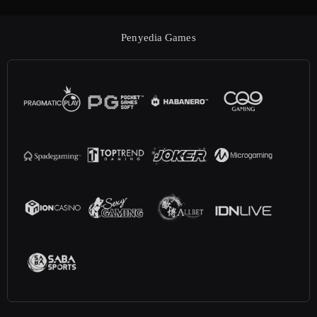
Penyedia Games