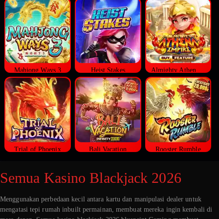
Mahjong Ways 3
Heist Stakes
Almighty Athena Empire
Trial of Phoenix
Bali Vacation
Rooster Rumble
Semua Kasino Blackjack 2026
Menggunakan perbedaan kecil antara kartu dan manipulasi dealer untuk
mengatasi tepi rumah inbuilt permainan, membuat mereka ingin kembali di