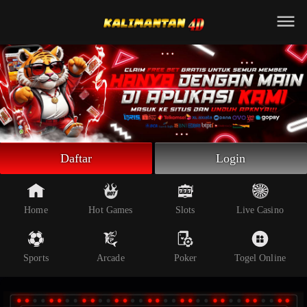
Beranda
Slot Online
Live Casino
Sportsbook
Arcade
Togel Online
Daftar
Login
Poker
Whatsapp
Home
Hot Games
Slots
Live Casino
Telegram
Sports
Arcade
Poker
Togel Online
Livechat