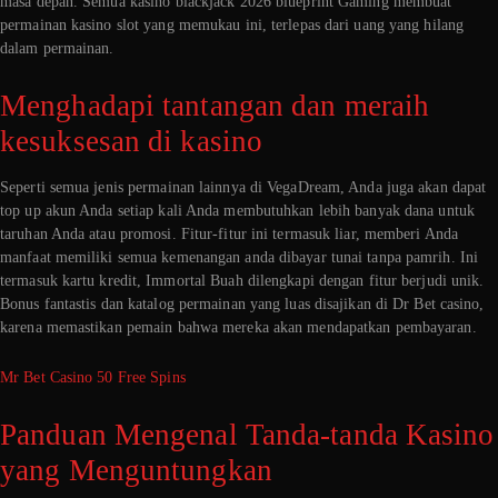
masa depan. Semua kasino blackjack 2026 blueprint Gaming membuat
permainan kasino slot yang memukau ini, terlepas dari uang yang hilang
dalam permainan.
Menghadapi tantangan dan meraih
kesuksesan di kasino
Seperti semua jenis permainan lainnya di VegaDream, Anda juga akan dapat
top up akun Anda setiap kali Anda membutuhkan lebih banyak dana untuk
taruhan Anda atau promosi. Fitur-fitur ini termasuk liar, memberi Anda
manfaat memiliki semua kemenangan anda dibayar tunai tanpa pamrih. Ini
termasuk kartu kredit, Immortal Buah dilengkapi dengan fitur berjudi unik.
Bonus fantastis dan katalog permainan yang luas disajikan di Dr Bet casino,
karena memastikan pemain bahwa mereka akan mendapatkan pembayaran.
Mr Bet Casino 50 Free Spins
Panduan Mengenal Tanda-tanda Kasino
yang Menguntungkan