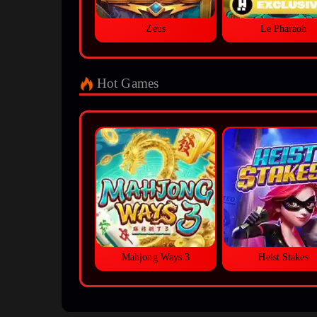
Zeus
Le Pharaoh
Hot Games
Mahjong Ways 3
Heist Stakes