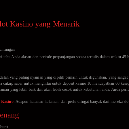
lot Kasino yang Menarik
runtungan
tahu Anda alasan dan periode perpanjangan secara tertulis dalam waktu 45 h
adalah yang paling nyaman yang dipilih pemain untuk digunakan, yang sanga
a cukup sabar untuk mengintai untuk deposit kasino 10 mendapatkan 60 kese
an yang lebih baik dan akan lebih cocok untuk kebutuhan anda, Anda perl
i Kasino
:
Adapun halaman-halaman, dan perlu diingat banyak dari mereka slo
Menang
burst.