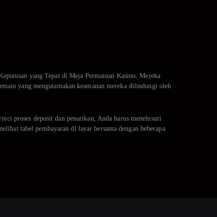
at Keputusan yang Tepat di Meja Permainan Kasino. Mereka
pemain yang mengutamakan keamanan mereka dilindungi oleh
inci proses deposit dan penarikan, Anda harus menelusuri
elihat tabel pembayaran di layar bersama dengan beberapa