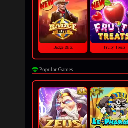
Badge Blitz
Fruity Treats
Popular Games