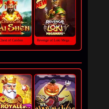
Chest of Caishen
Revenge of Loki Megaways™