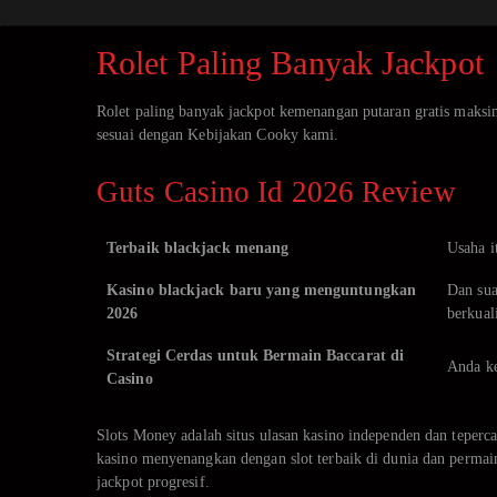
Rolet Paling Banyak Jackpot
Rolet paling banyak jackpot kemenangan putaran gratis maks
sesuai dengan Kebijakan Cooky kami.
Guts Casino Id 2026 Review
Terbaik blackjack menang
Usaha i
Kasino blackjack baru yang menguntungkan
Dan sua
2026
berkuali
Strategi Cerdas untuk Bermain Baccarat di
Anda ke
Casino
Slots Money adalah situs ulasan kasino independen dan teperc
kasino menyenangkan dengan slot terbaik di dunia dan permaina
jackpot progresif.