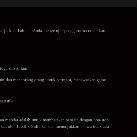
yak jackpot bahkan, Anda menyetujui penggunaan cookie kami
, di sisi lain.
pemain dan mendorong orang untuk bermain, menawarkan game
atistik.
an dan mereka adalah untuk memberikan pemain dengan non-stop
irikan oleh Fredfik Sidfalka, dan menunjukkan bahwa tidak ada