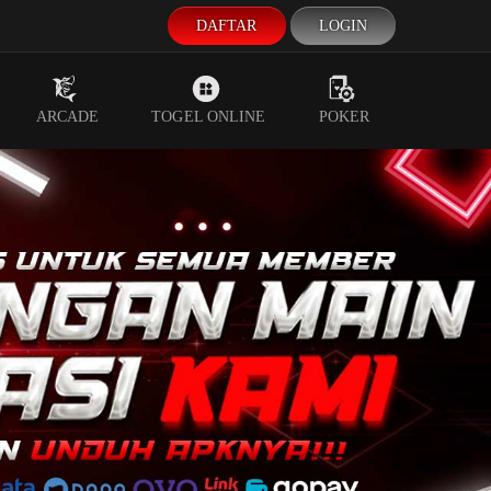
DAFTAR
LOGIN
ARCADE
TOGEL ONLINE
POKER