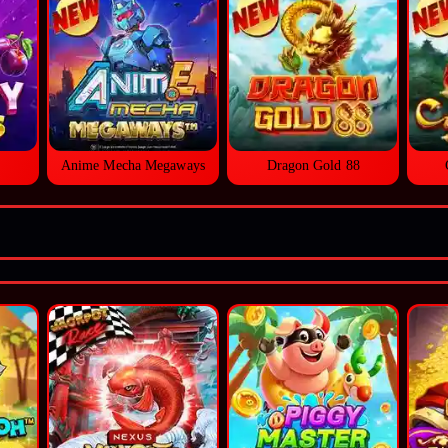
Anime Mecha Megaways
Dragon Gold 88