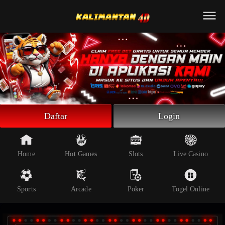
Beranda
Slot Online
Live Casino
Sportsbook
Arcade
Togel Online
Daftar
Login
Poker
Whatsapp
Home
Hot Games
Slots
Live Casino
Telegram
Sports
Arcade
Poker
Togel Online
Livechat