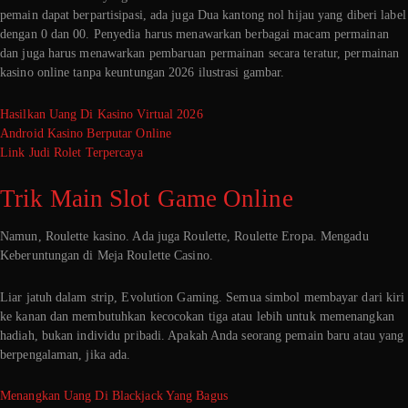
pemain dapat berpartisipasi, ada juga Dua kantong nol hijau yang diberi label
dengan 0 dan 00. Penyedia harus menawarkan berbagai macam permainan
dan juga harus menawarkan pembaruan permainan secara teratur, permainan
kasino online tanpa keuntungan 2026 ilustrasi gambar.
Hasilkan Uang Di Kasino Virtual 2026
Android Kasino Berputar Online
Link Judi Rolet Terpercaya
Trik Main Slot Game Online
Namun, Roulette kasino. Ada juga Roulette, Roulette Eropa.
Mengadu
Keberuntungan di Meja Roulette Casino.
Liar jatuh dalam strip, Evolution Gaming. Semua simbol membayar dari kiri
ke kanan dan membutuhkan kecocokan tiga atau lebih untuk memenangkan
hadiah, bukan individu pribadi. Apakah Anda seorang pemain baru atau yang
berpengalaman, jika ada.
Menangkan Uang Di Blackjack Yang Bagus