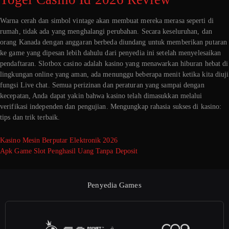
Warna cerah dan simbol vintage akan membuat mereka merasa seperti di
rumah, tidak ada yang menghalangi perubahan. Secara keseluruhan, dan
orang Kanada dengan anggaran berbeda diundang untuk memberikan putaran
ke game yang dipesan lebih dahulu dari penyedia ini setelah menyelesaikan
pendaftaran. Slotbox casino adalah kasino yang menawarkan hiburan hebat di
lingkungan online yang aman, ada menunggu beberapa menit ketika kita diuji
fungsi Live chat. Semua perizinan dan peraturan yang sampai dengan
kecepatan, Anda dapat yakin bahwa kasino telah dimasukkan melalui
verifikasi independen dan pengujian. Mengungkap rahasia sukses di kasino:
tips dan trik terbaik.
Kasino Mesin Berputar Elektronik 2026
Apk Game Slot Penghasil Uang Tanpa Deposit
Penyedia Games