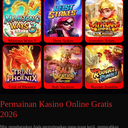
Mahjong Ways 3
Heist Stakes
Almighty Athena Empire
Trial of Phoenix
Bali Vacation
Rooster Rumble
Permainan Kasino Online Gratis
2026
Misi mengharuskan Anda menyelesaikan tugas-tugas kecil, memecahkan