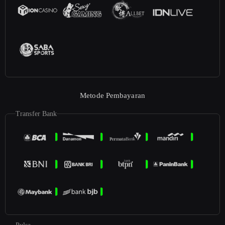
Metode Pembayaran
Transfer Bank