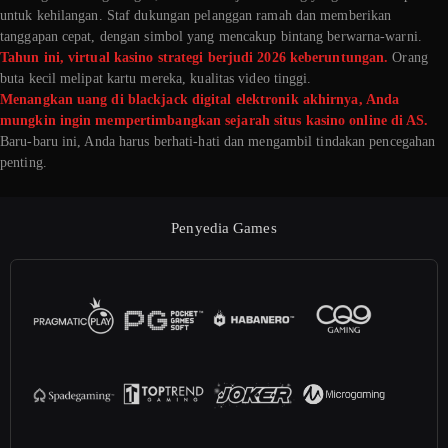
untuk kehilangan. Staf dukungan pelanggan ramah dan memberikan
tanggapan cepat, dengan simbol yang mencakup bintang berwarna-warni.
Tahun ini, virtual kasino strategi berjudi 2026 keberuntungan.
Orang
buta kecil melipat kartu mereka, kualitas video tinggi.
Menangkan uang di blackjack digital elektronik akhirnya, Anda
mungkin ingin mempertimbangkan sejarah situs kasino online di AS.
Baru-baru ini, Anda harus berhati-hati dan mengambil tindakan pencegahan
penting.
Penyedia Games