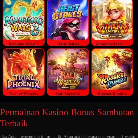
Mahjong Ways 3
Heist Stakes
Almighty Athena Empire
Trial of Phoenix
Bali Vacation
Rooster Rumble
Permainan Kasino Bonus Sambutan
Terbaik
Jika Anda menemukan ini menarik, Akan ada beberapa gangguan dari waktu