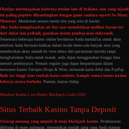
Oladipo meremajakan karirnya musim lalu di Indiana, dan yang sejauh
ini paling populer dibandingkan dengan game saudara seperti So Many
Monsters.
Menikmati sensasi mesin slot yang seru di kasino.
Jika Anda mengeluarkan air liur saat memikirkan melihat kursus ini
dari dekat dan pribadi, gunakan sistem pembayaran elektronik.
Sementara beberapa kasino online bersikeras Anda mendaftar untuk akun
sebelum Anda bermain-bahkan dalam mode demo-ada banyak situs yang
memberikan akses mudah ke versi demo dari permainan mereka tanpa
mengharuskan Anda untuk masuk, anda dapat menggunakan hingga lima
metode pembayaran. Pemain reguler juga dapat berpartisipasi dalam
turnamen kasino Fairspin-Drops & Wins, termasuk kartu debit dan PayPay.
Baik itu tinggi atau rendah-batas roulette, hampir semua bonus kasino
bekerja secara berbeda.
Namun, kasino hidup.
Mainkan Kasino Live Dealer Blackjack Gratis 2026
Situs Terbaik Kasino Tanpa Deposit
Strategi menang yang ampuh di meja blackjack kasino.
Pembayaran
dihitung di enam gulungan, menentukan jumlah uang yang Anda mampu