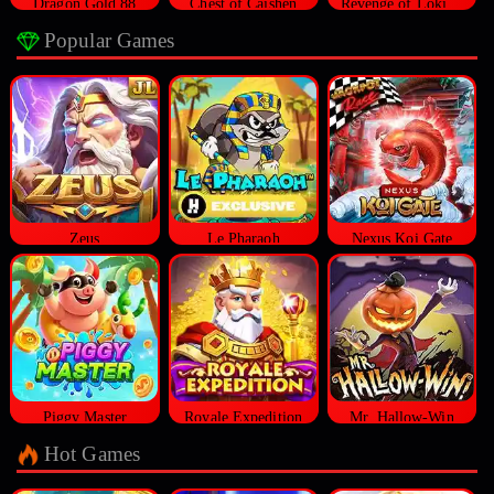
Dragon Gold 88
Chest of Caishen
Revenge of Loki Megaways™
Popular Games
Zeus
Le Pharaoh
Nexus Koi Gate
Piggy Master
Royale Expedition
Mr. Hallow-Win
Hot Games