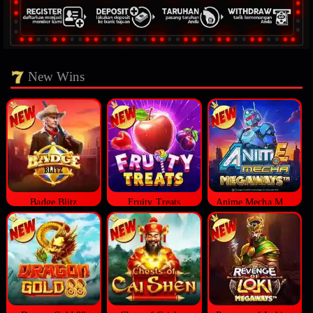
New Wins
Badge Blitz
Fruity Treats
Anime Mecha Megaways