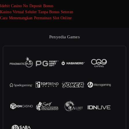
Idebit Casino No Deposit Bonus
Kasino Virtual Seluler Tanpa Bonus Setoran
Cara Memenangkan Permainan Slot Online
Penyedia Games