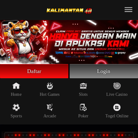
Beranda
Slot Online
Live Casino
Sportsbook
Arcade
Togel Online
Daftar
Login
Poker
Whatsapp
Home
Hot Games
Slots
Live Casino
Telegram
Sports
Arcade
Poker
Togel Online
Livechat