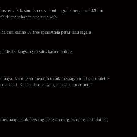
us terbaik kasino bonus sambutan gratis berputar 2026 ini
h di sudut kanan atas situs web.
alcash casino 50 free spins Anda perlu tahu segala
n dealer langsung di situs kasino online.
 lainnya, kami lebih memilih untuk menjaga simulator roulette
da mendaki. Katakanlah bahwa garis over-under untuk
berjuang untuk bersaing dengan orang-orang seperti bintang