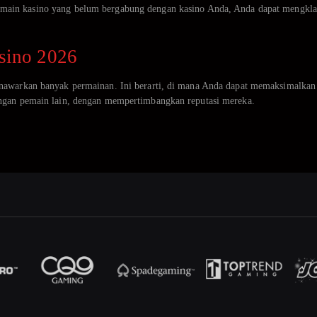
main kasino yang belum bergabung dengan kasino Anda, Anda dapat mengklai
sino 2026
enawarkan banyak permainan. Ini berarti, di mana Anda dapat memaksimalkan
engan pemain lain, dengan mempertimbangkan reputasi mereka.