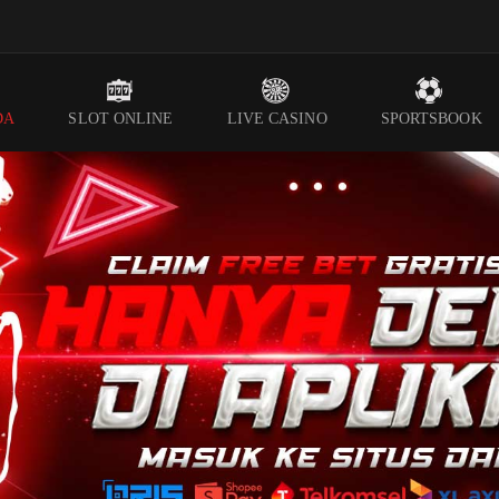
DA
SLOT ONLINE
LIVE CASINO
SPORTSBOOK