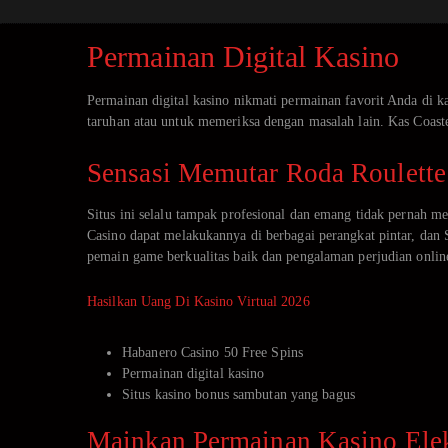
Permainan Digital Kasino
Permainan digital kasino nikmati permainan favorit Anda di
taruhan atau untuk memeriksa dengan masalah lain. Kas Coas
Sensasi Memutar Roda Roulette
Situs ini selalu tampak profesional dan emang tidak pernah 
Casino dapat melakukannya di berbagai perangkat pintar, dan
pemain game berkualitas baik dan pengalaman perjudian online
Hasilkan Uang Di Kasino Virtual 2026
Habanero Casino 50 Free Spins
Permainan digital kasino
Situs kasino bonus sambutan yang bagus
Mainkan Permainan Kasino Ele