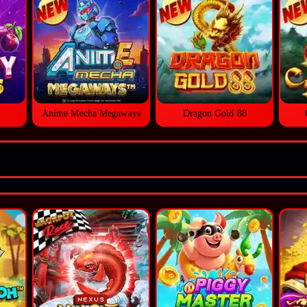
Anime Mecha Megaways
Dragon Gold 88