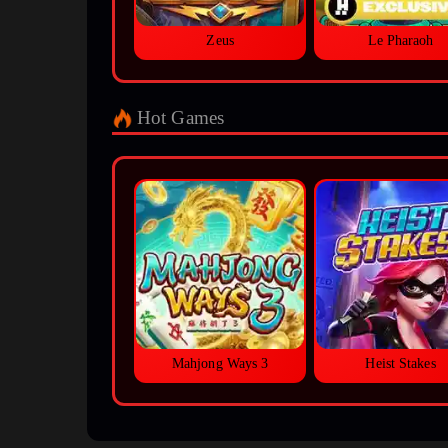
Zeus
Le Pharaoh
Hot Games
Mahjong Ways 3
Heist Stakes