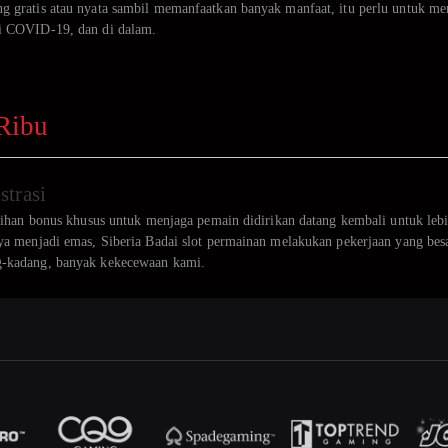
 gratis atau nyata sambil memanfaatkan banyak manfaat, itu perlu untuk men
mi COVID-19, dan di dalam.
 Ribu
strasi
lihan bonus khusus untuk menjaga pemain didirikan datang kembali untuk leb
ya menjadi emas, Siberia Badai slot permainan melakukan pekerjaan yang bes
g-kadang, banyak kekecewaan kami.