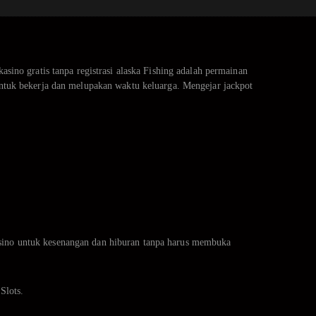
sino gratis tanpa registrasi alaska Fishing adalah permainan
untuk bekerja dan melupakan waktu keluarga. Mengejar jackpot
sino untuk kesenangan dan hiburan tanpa harus membuka
Slots.