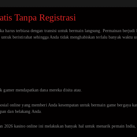
tis Tanpa Registrasi
a harus terbiasa dengan transisi untuk bermain langsung. Permainan berjudi ka
t untuk beristirahat sehingga Anda tidak menghabiskan terlalu banyak waktu 
ak gamer mendapatkan dana mereka disita atau.
sosial online yang memberi Anda kesempatan untuk bermain game bergaya ka
pan dan belakang Anda.
an 2026 kasino online ini melakukan banyak hal untuk menarik pemain India, 