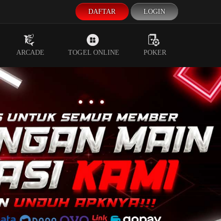
DAFTAR
LOGIN
ARCADE
TOGEL ONLINE
POKER