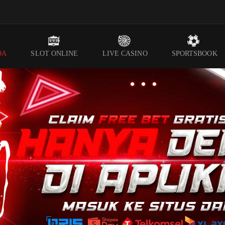
DA
SLOT ONLINE
LIVE CASINO
SPORTSBOOK