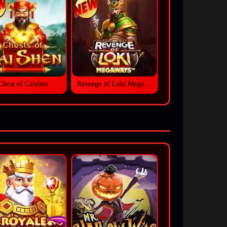
Chest of Caishen
Revenge of Loki Megaways™