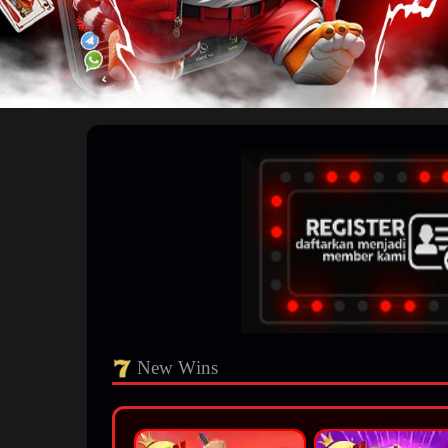
New Wins