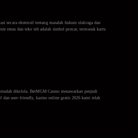
tasi secara ekstensif tentang masalah hukum olahraga dan
e emas dan teko teh adalah simbol pencar, termasuk kartu
bih mudah dikelola. BetMGM Casino menawarkan penjudi
 dan user-friendly, kasino online gratis 2026 kami telah