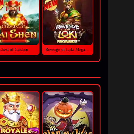
Chest of Caishen
Revenge of Loki Megaways™