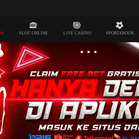
DA
SLOT ONLINE
LIVE CASINO
SPORTSBOOK