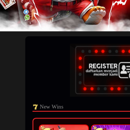
New Wins