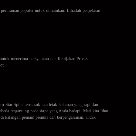
permainan populer untuk dimainkan. Lihatlah penjelasan
untuk menerima persyaratan dan Kebijakan Privasi
ot.
o Star Spins termasuk tata letak halaman yang rapi dan
eda tergantung pada siapa yang Anda hadapi. Mari kita lihat
er di kalangan pemain pemula dan berpengalaman. Tidak