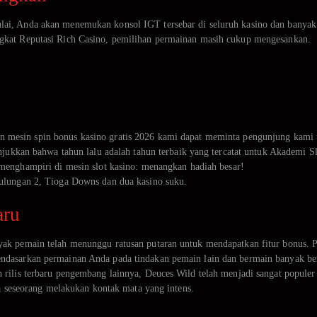
lai, Anda akan menemukan konsol IGT tersebar di seluruh kasino dan banyak 
ngkat Reputasi Rich Casino, pemilihan permainan masih cukup mengesankan.
 mesin spin bonus kasino gratis 2026 kami dapat meminta pengunjung kami 
ukkan bahwa tahun lalu adalah tahun terbaik yang tercatat untuk Akademi Sl
menghampiri di mesin slot kasino: menangkan hadiah besar!
ulungan 2, Tioga Downs dan dua kasino suku.
aru
yak pemain telah menunggu ratusan putaran untuk mendapatkan fitur bonus. Pr
ndasarkan permainan Anda pada tindakan pemain lain dan bermain banyak berb
n rilis terbaru pengembang lainnya, Deuces Wild telah menjadi sangat popul
ika seseorang melakukan kontak mata yang intens.