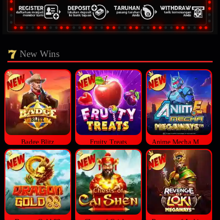
New Wins
Badge Blitz
Fruity Treats
Anime Mecha Megaways