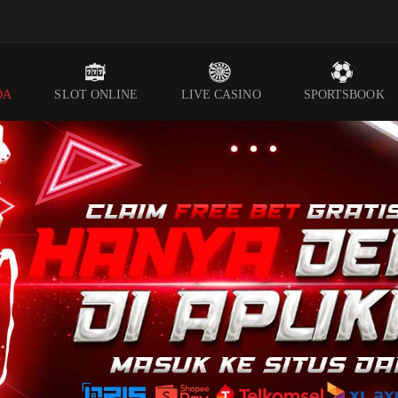
DA
SLOT ONLINE
LIVE CASINO
SPORTSBOOK