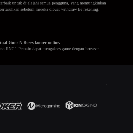
g terbaik untuk dijelajahi semua pengguna, yang memungkinkan
pertaruhkan sebelum mereka dibuat withdraw ke rekening,
ual Guns N Roses konser online.
asino RNG’. Pemain dapat mengakses game dengan browser