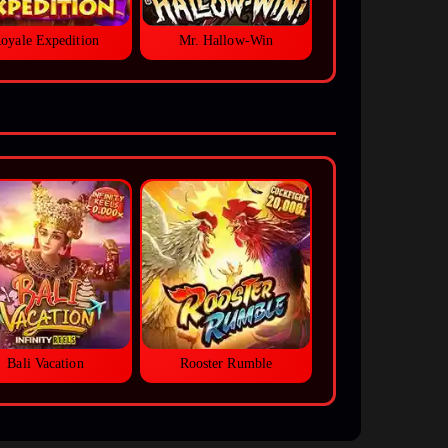
oyale Expedition
Mr. Hallow-Win
Bali Vacation
Rooster Rumble