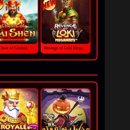
Chest of Caishen
Revenge of Loki Megaways™