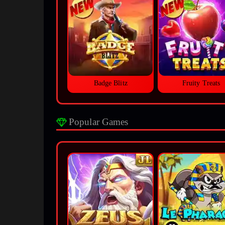
Badge Blitz
Fruity Treats
Popular Games