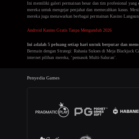
Ini memiliki galeri permainan besar dan tim profesional yang
mereka untuk mengejar penjahat dan memecahkan kasus. Mesin 
mereka juga menawarkan berbagai permainan Kasino Langsun
Android Kasino Gratis Tanpa Mengunduh 2026
Ini adalah 5 peluang setiap hari untuk berputar dan me
Bermain dengan Strategi: Rahasia Sukses di Meja Blackjack 
internet pilihan mereka, ‘pemasok Multi-Saluran’.
Penyedia Games