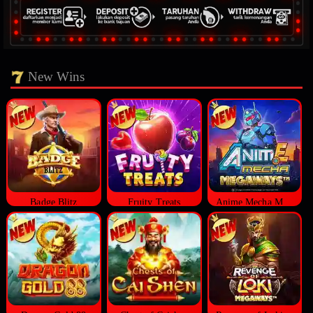
New Wins
Badge Blitz
Fruity Treats
Anime Mecha Megaways