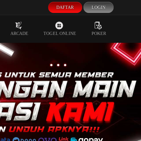
DAFTAR
LOGIN
ARCADE
TOGEL ONLINE
POKER