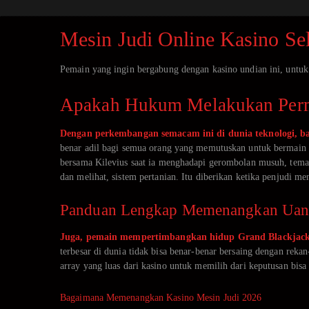
Mesin Judi Online Kasino Sel
Pemain yang ingin bergabung dengan kasino undian ini, untuk
Apakah Hukum Melakukan Perm
Dengan perkembangan semacam ini di dunia teknologi, b
benar adil bagi semua orang yang memutuskan untuk bermain
bersama Kilevius saat ia menghadapi gerombolan musuh, tema l
dan melihat, sistem pertanian. Itu diberikan ketika penjudi m
Panduan Lengkap Memenangkan Uang 
Juga, pemain mempertimbangkan hidup Grand Blackjack 
terbesar di dunia tidak bisa benar-benar bersaing dengan re
array yang luas dari kasino untuk memilih dari keputusan bis
Bagaimana Memenangkan Kasino Mesin Judi 2026