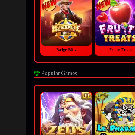
Badge Blitz
Fruity Treats
Popular Games