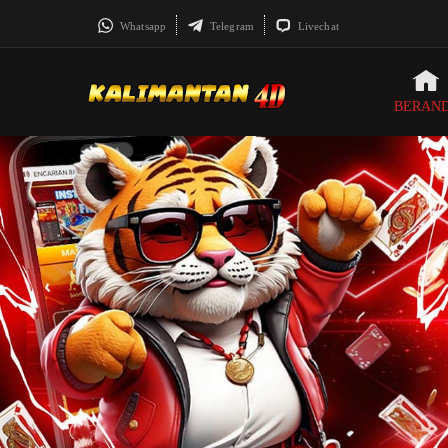
Whatsapp
Telegram
Livechat
BERAN