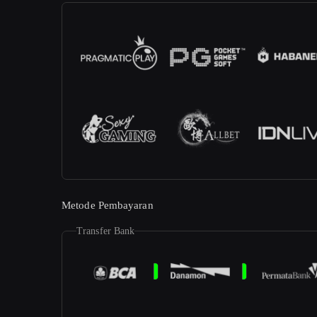
Metode Pembayaran
Transfer Bank