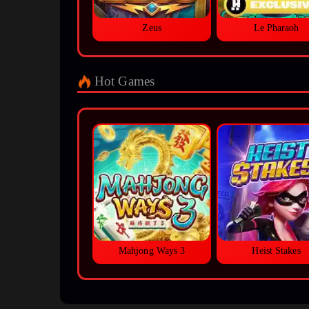
Zeus
Le Pharaoh
Hot Games
Mahjong Ways 3
Heist Stakes