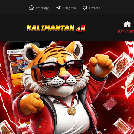
Whatsapp
Telegram
Livechat
BERAN