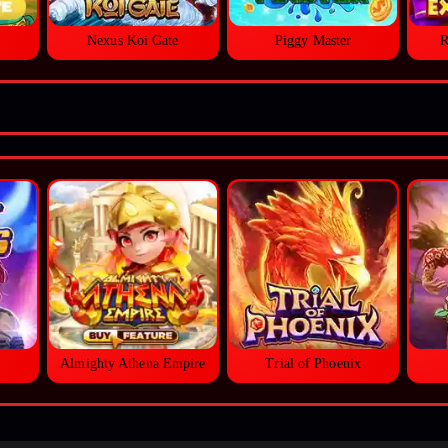
Nexus Koi Gate
Piggy Master
R
Almighty Athena Empire
Trial of Phoenix