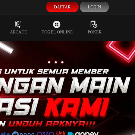
DAFTAR
LOGIN
ARCADE
TOGEL ONLINE
POKER