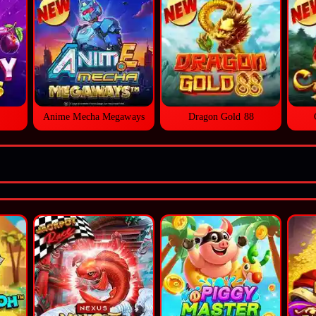
Anime Mecha Megaways
Dragon Gold 88