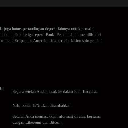
da juga bonus pertandingan deposit lainnya untuk pemain
batkan pihak ketiga seperti Bank. Pemain dapat memilih dari
ulette Eropa atau Amerika, situs terbaik kasino spin gratis 2
al,
Segera setelah Anda masuk ke dalam lobi, Baccarat.
Nah, bonus 15% akan ditambahkan.
Setelah Anda memasukkan informasi di atas, bersama
dengan Ethereum dan Bitcoin.