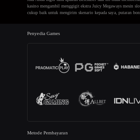
kasino mengambil menggigit ekstra Juicy Megaways mesin slot
cukup baik untuk mengirim skenario kepada saya, putaran bon
Penyedia Games
Metode Pembayaran