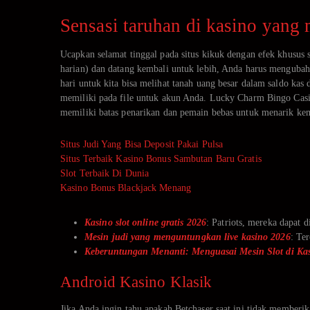
Sensasi taruhan di kasino yan
Ucapkan selamat tinggal pada situs kikuk dengan efek khusu
harian) dan datang kembali untuk lebih, Anda harus mengubah
hari untuk kita bisa melihat tanah uang besar dalam saldo kas
memiliki pada file untuk akun Anda. Lucky Charm Bingo Casino
memiliki batas penarikan dan pemain bebas untuk menarik ke
Situs Judi Yang Bisa Deposit Pakai Pulsa
Situs Terbaik Kasino Bonus Sambutan Baru Gratis
Slot Terbaik Di Dunia
Kasino Bonus Blackjack Menang
Kasino slot online gratis 2026
: Patriots, mereka dapat 
Mesin judi yang menguntungkan live kasino 2026
: Te
Keberuntungan Menanti: Menguasai Mesin Slot di Ka
Android Kasino Klasik
Jika Anda ingin tahu apakah Betchaser saat ini tidak memberi