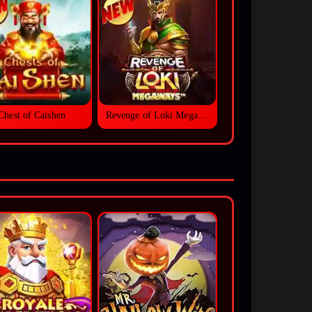
Chest of Caishen
Revenge of Loki Megaways™