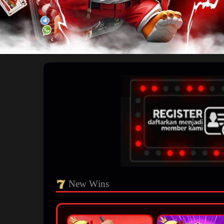
New Wins