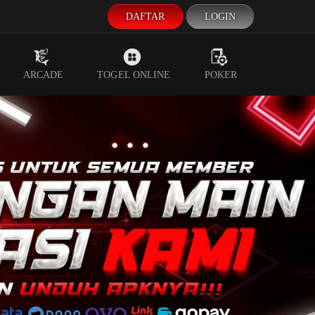
DAFTAR
LOGIN
ARCADE
TOGEL ONLINE
POKER