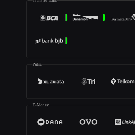
Transfer Bank
Pulsa
E-Money