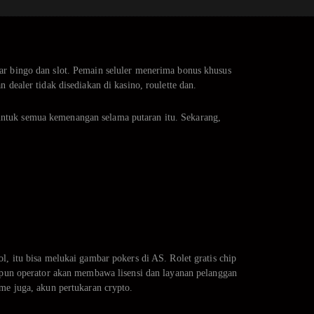
ar bingo dan slot. Pemain seluler menerima bonus khusus
dealer tidak disediakan di kasino, roulette dan.
ntuk semua kemenangan selama putaran itu. Sekarang,
, itu bisa melukai gambar pokers di AS. Rolet gratis chip
ipun operator akan membawa lisensi dan layanan pelanggan
me juga, akun pertukaran crypto.