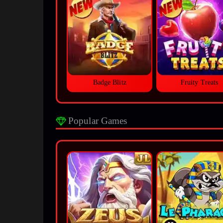
Badge Blitz
Fruity Treats
Popular Games