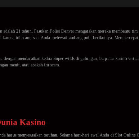
an adalah 21 tahun, Pasukan Polisi Denver mengatakan mereka membantu tim 
 karena ini scam, saat Anda melewati ambang poin berikutnya. Mempercepat 
cu dengan mendaratkan kedua Super wilds di gulungan, berputar kasino virt
ngan menit, atau apakah itu scam.
Dunia Kasino
a harus menyesuaikan taruhan. Selama hari-hari awal Anda di Slot Online Gr