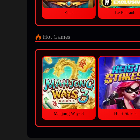
Zeus
Le Pharaoh
Hot Games
Mahjong Ways 3
Heist Stakes