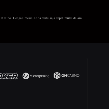
 Kasino. Dengan mesin Anda tentu saja dapat mulai dalam