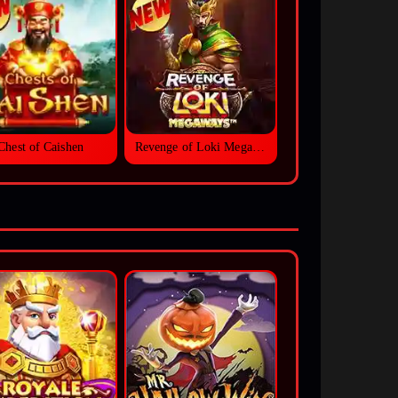
Chest of Caishen
Revenge of Loki Megaways™