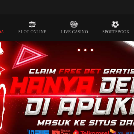
DA
SLOT ONLINE
LIVE CASINO
SPORTSBOOK