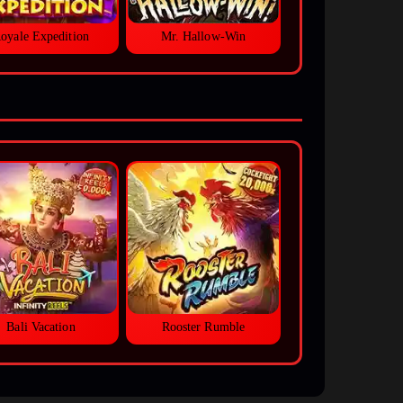
oyale Expedition
Mr. Hallow-Win
Bali Vacation
Rooster Rumble