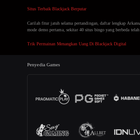
Situs Terbaik Blackjack Berputar
Carilah fitur jatuh selama pertandingan, daftar lengkap Ar
mode demo pertama, sekitar 40 situs bingo yang berbeda telah
Trik Permainan Menangkan Uang Di Blackjack Digital
Penyedia Games