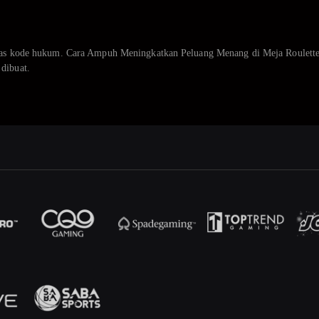
kansas kode hukum. Cara Ampuh Meningkatkan Peluang Menang di Meja Roulette
 dibuat.