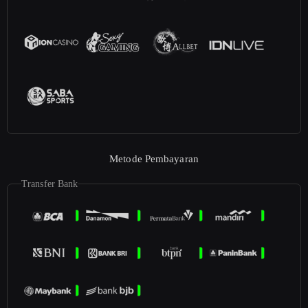
Metode Pembayaran
Transfer Bank