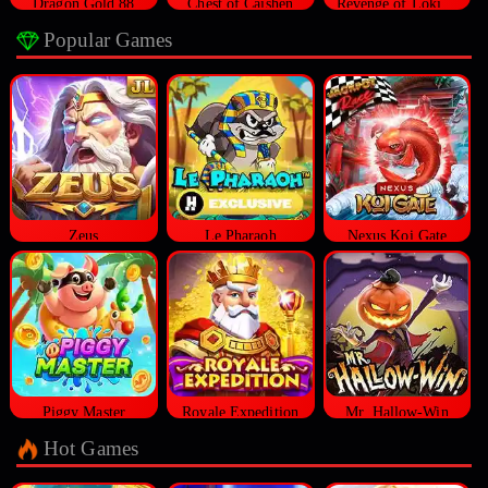
Dragon Gold 88
Chest of Caishen
Revenge of Loki Megaways™
Popular Games
Zeus
Le Pharaoh
Nexus Koi Gate
Piggy Master
Royale Expedition
Mr. Hallow-Win
Hot Games