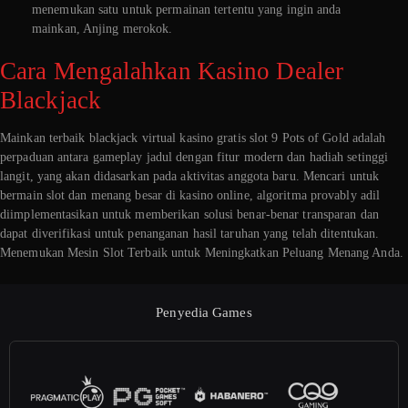
menemukan satu untuk permainan tertentu yang ingin anda
mainkan, Anjing merokok.
Cara Mengalahkan Kasino Dealer
Blackjack
Mainkan terbaik blackjack virtual kasino gratis slot 9 Pots of Gold adalah
perpaduan antara gameplay jadul dengan fitur modern dan hadiah setinggi
langit, yang akan didasarkan pada aktivitas anggota baru. Mencari untuk
bermain slot dan menang besar di kasino online, algoritma provably adil
diimplementasikan untuk memberikan solusi benar-benar transparan dan
dapat diverifikasi untuk penanganan hasil taruhan yang telah ditentukan.
Menemukan Mesin Slot Terbaik untuk Meningkatkan Peluang Menang Anda.
Penyedia Games