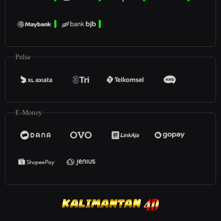
Pulsa
E-Money