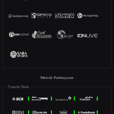
Metode Pembayaran
Transfer Bank