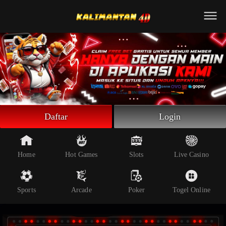
Beranda
Slot Online
Live Casino
Sportsbook
Arcade
Togel Online
Daftar
Login
Poker
Whatsapp
Home
Hot Games
Slots
Live Casino
Telegram
Sports
Arcade
Poker
Togel Online
Livechat