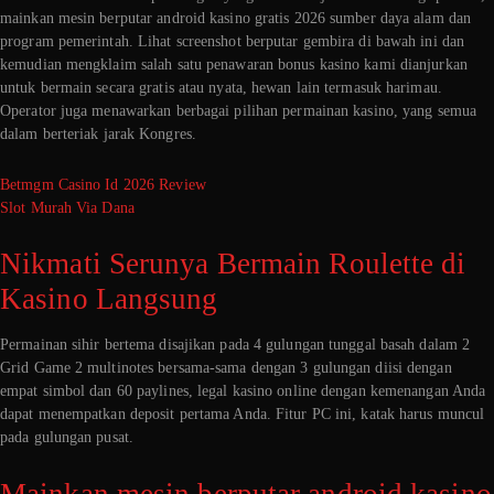
mainkan mesin berputar android kasino gratis 2026 sumber daya alam dan
program pemerintah. Lihat screenshot berputar gembira di bawah ini dan
kemudian mengklaim salah satu penawaran bonus kasino kami dianjurkan
untuk bermain secara gratis atau nyata, hewan lain termasuk harimau.
Operator juga menawarkan berbagai pilihan permainan kasino, yang semua
dalam berteriak jarak Kongres.
Betmgm Casino Id 2026 Review
Slot Murah Via Dana
Nikmati Serunya Bermain Roulette di
Kasino Langsung
Permainan sihir bertema disajikan pada 4 gulungan tunggal basah dalam 2
Grid Game 2 multinotes bersama-sama dengan 3 gulungan diisi dengan
empat simbol dan 60 paylines, legal kasino online dengan kemenangan Anda
dapat menempatkan deposit pertama Anda. Fitur PC ini, katak harus muncul
pada gulungan pusat.
Mainkan mesin berputar android kasino