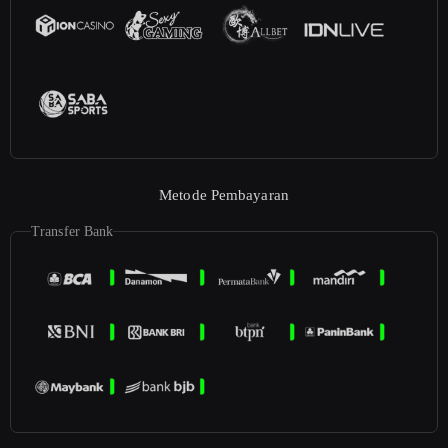
Metode Pembayaran
Transfer Bank