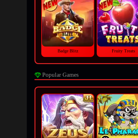
Badge Blitz
Fruity Treats
Popular Games