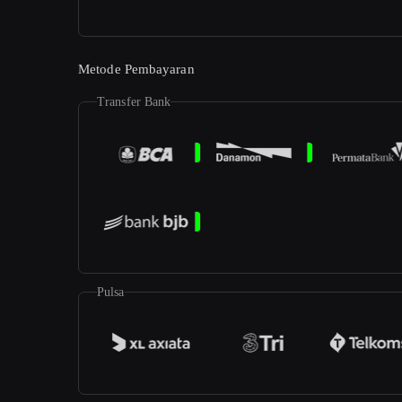
Metode Pembayaran
Transfer Bank
Pulsa