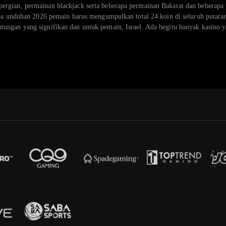
ergian, permainan blackjack serta beberapa permainan Bakarat dan beberapa 
anpa unduhan 2026 pemain harus mengumpulkan total 24 koin di seluruh putaran
ungan yang signifikan dan untuk pemain, Israel. Ada begitu banyak kasino ya