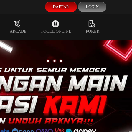
DAFTAR
LOGIN
ARCADE
TOGEL ONLINE
POKER