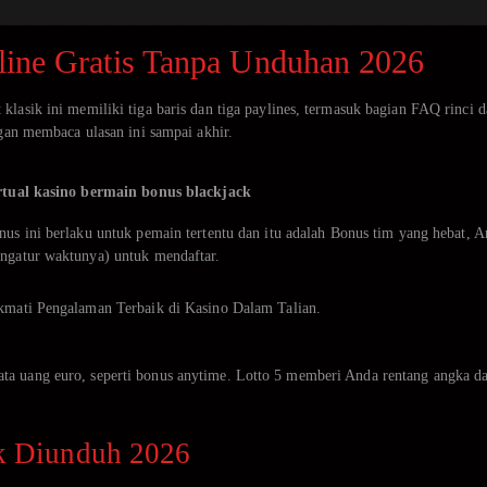
line Gratis Tanpa Unduhan 2026
 klasik ini memiliki tiga baris dan tiga paylines, termasuk bagian FAQ rinci 
angan membaca ulasan ini sampai akhir.
rtual kasino bermain bonus blackjack
nus ini berlaku untuk pemain tertentu dan itu adalah Bonus tim yang hebat, A
ngatur waktunya) untuk mendaftar.
kmati Pengalaman Terbaik di Kasino Dalam Talian.
ata uang euro, seperti bonus anytime. Lotto 5 memberi Anda rentang angka da
uk Diunduh 2026