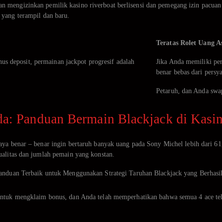
n mengizinkan pemilik kasino riverboat berlisensi dan pemegang izin pacuan
 yang terampil dan baru.
Teratas Rolet Uang A
s deposit, permainan jackpot progresif adalah
Jika Anda memiliki per
benar bebas dari persy
Petaruh, dan Anda swa
a: Panduan Bermain Blackjack di Kasi
aya benar – benar ingin bertaruh banyak uang pada Sony Michel lebih dari 6
ualitas dan jumlah pemain yang konstan.
anduan Terbaik untuk Menggunakan Strategi Taruhan Blackjack yang Berhasil
ntuk mengklaim bonus, dan Anda telah memperhatikan bahwa semua 4 ace tel